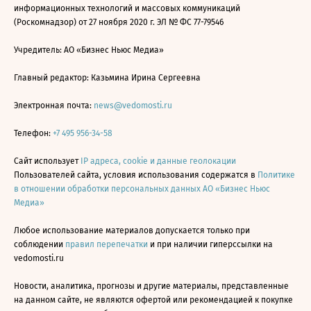
информационных технологий и массовых коммуникаций
(Роскомнадзор) от 27 ноября 2020 г. ЭЛ № ФС 77-79546
Учредитель: АО «Бизнес Ньюс Медиа»
Главный редактор: Казьмина Ирина Сергеевна
Электронная почта:
news@vedomosti.ru
Телефон:
+7 495 956-34-58
Сайт использует
IP адреса, cookie и данные геолокации
Пользователей сайта, условия использования содержатся в
Политике
в отношении обработки персональных данных АО «Бизнес Ньюс
Медиа»
Любое использование материалов допускается только при
соблюдении
правил перепечатки
и при наличии гиперссылки на
vedomosti.ru
Новости, аналитика, прогнозы и другие материалы, представленные
на данном сайте, не являются офертой или рекомендацией к покупке