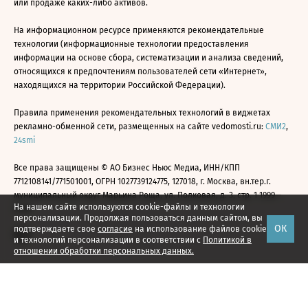
или продаже каких-либо активов.
На информационном ресурсе применяются рекомендательные
технологии (информационные технологии предоставления
информации на основе сбора, систематизации и анализа сведений,
относящихся к предпочтениям пользователей сети «Интернет»,
находящихся на территории Российской Федерации).
Правила применения рекомендательных технологий в виджетах
рекламно-обменной сети, размещенных на сайте vedomosti.ru:
СМИ2
,
24smi
Все права защищены © АО Бизнес Ньюс Медиа, ИНН/КПП
7712108141/771501001, ОГРН 1027739124775, 127018, г. Москва, вн.тер.г.
муниципальный округ Марьина Роща, ул. Полковая, д. 3, стр. 1 1999—
На нашем сайте используются cookie-файлы и технологии
2026
персонализации. Продолжая пользоваться данным сайтом, вы
ОК
подтверждаете свое
согласие
на использование файлов cookie
и технологий персонализации в соответствии с
Политикой в
отношении обработки персональных данных.