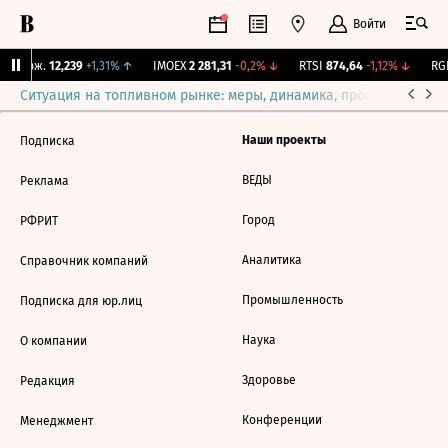
Войти
Y Бирж.
12,239
+1,31%
↑
IMOEX
2 281,31
-0,2%
↓
RTSI
874,64
-1,12%
↓
RGB
Ситуация на топливном рынке: меры, динамика, прогнозы
Выб
Наши проекты
Подписка
ВЕДЫ
Реклама
Город
РФРИТ
Аналитика
Справочник компаний
Промышленность
Подписка для юр.лиц
Наука
О компании
Здоровье
Редакция
Конференции
Менеджмент