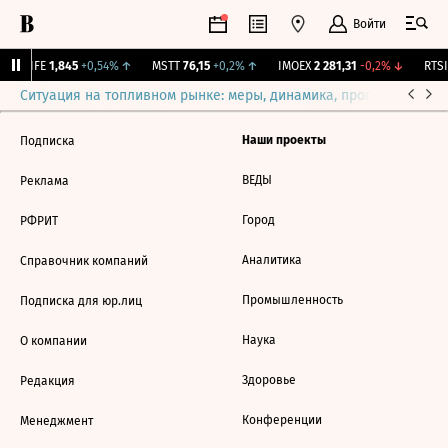
Войти
LIFE
1,845
+0,54%
↑
MSTT
76,15
+0,2%
↑
IMOEX
2 281,31
-0,2%
↓
RTSI
Ситуация на топливном рынке: меры, динамика, прогнозы
Выб
Наши проекты
Подписка
ВЕДЫ
Реклама
Город
РФРИТ
Аналитика
Справочник компаний
Промышленность
Подписка для юр.лиц
Наука
О компании
Здоровье
Редакция
Конференции
Менеджмент