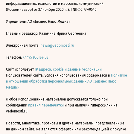
информационных технологий и массовых коммуникаций
(Роскомнадзор) от 27 ноября 2020 г. ЭЛ № ФС 77-79546
Учредитель: АО «Бизнес Ньюс Медиа»
Главный редактор: Казьмина Ирина Сергеевна
Электронная почта:
news@vedomosti.ru
Телефон:
+7 495 956-34-58
Сайт использует
IP адреса, cookie и данные геолокации
Пользователей сайта, условия использования содержатся в
Политике
в отношении обработки персональных данных АО «Бизнес Ньюс
Медиа»
Любое использование материалов допускается только при
соблюдении
правил перепечатки
и при наличии гиперссылки на
vedomosti.ru
Новости, аналитика, прогнозы и другие материалы, представленные
на данном сайте, не являются офертой или рекомендацией к покупке