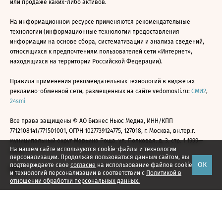
или продаже каких-либо активов.
На информационном ресурсе применяются рекомендательные
технологии (информационные технологии предоставления
информации на основе сбора, систематизации и анализа сведений,
относящихся к предпочтениям пользователей сети «Интернет»,
находящихся на территории Российской Федерации).
Правила применения рекомендательных технологий в виджетах
рекламно-обменной сети, размещенных на сайте vedomosti.ru:
СМИ2
,
24smi
Все права защищены © АО Бизнес Ньюс Медиа, ИНН/КПП
7712108141/771501001, ОГРН 1027739124775, 127018, г. Москва, вн.тер.г.
муниципальный округ Марьина Роща, ул. Полковая, д. 3, стр. 1 1999—
На нашем сайте используются cookie-файлы и технологии
2026
персонализации. Продолжая пользоваться данным сайтом, вы
ОК
подтверждаете свое
согласие
на использование файлов cookie
и технологий персонализации в соответствии с
Политикой в
отношении обработки персональных данных.