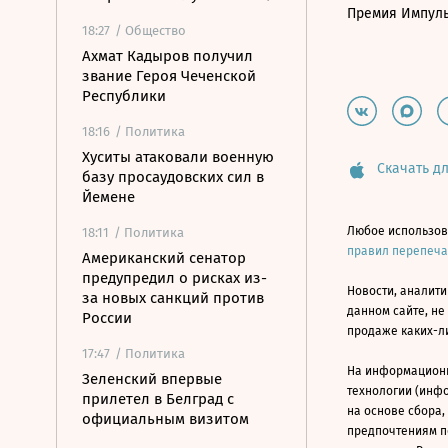
Премия Импул
18:27
/ Общество
Ахмат Кадыров получил
звание Героя Чеченской
Республики
18:16
/ Политика
Хуситы атаковали военную
Скачать дл
базу просаудовских сил в
Йемене
Любое использов
18:11
/ Политика
правил перепеч
Американский сенатор
предупредил о рисках из-
Новости, аналити
за новых санкций против
данном сайте, не
России
продаже каких-л
17:47
/ Политика
На информацион
Зеленский впервые
технологии (инф
прилетел в Белград с
на основе сбора,
официальным визитом
предпочтениям п