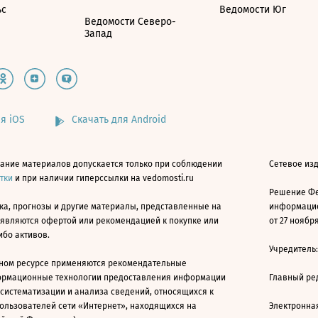
ьс
Ведомости Юг
Ведомости Северо-
Запад
я iOS
Скачать для Android
ание материалов допускается только при соблюдении
Сетевое изд
атки
и при наличии гиперссылки на vedomosti.ru
Решение Фе
ка, прогнозы и другие материалы, представленные на
информацио
 являются офертой или рекомендацией к покупке или
от 27 ноября
ибо активов.
Учредитель
ном ресурсе применяются рекомендательные
ормационные технологии предоставления информации
Главный ре
 систематизации и анализа сведений, относящихся к
ользователей сети «Интернет», находящихся на
Электронна