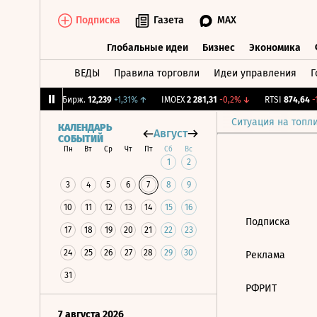
Подписка
Газета
MAX
Глобальные идеи
Бизнес
Экономика
ВЕДЫ
Правила торговли
Идеи управления
Г
Глобальные идеи
Бизнес
Экономик
,35%
↓
CNY Бирж.
12,239
+1,31%
↑
IMOEX
2 281,31
-0,2%
↓
RTSI
874,64
-1
Ситуация на топл
КАЛЕНДАРЬ
Август
СОБЫТИЙ
Пн
Вт
Ср
Чт
Пт
Сб
Вс
1
2
3
4
5
6
7
8
9
10
11
12
13
14
15
16
Подписка
17
18
19
20
21
22
23
24
25
26
27
28
29
30
Реклама
31
РФРИТ
7 августа 2026