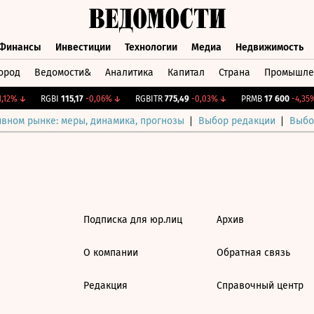
Финансы
Инвестиции
Технологии
Медиа
Недвижимость
ород
Ведомости&
Аналитика
Капитал
Страна
Промышле
а
Финансы
Инвестиции
Технологии
Медиа
Недвижимос
,12%
↓
RGBI
115,17
-0,06%
↓
RGBITR
775,49
-0,03%
↓
PRMB
17 600
-4,35%
ивном рынке: меры, динамика, прогнозы
Выбор редакции
Выбо
Подписка для юр.лиц
Архив
О компании
Обратная связь
Редакция
Справочный центр