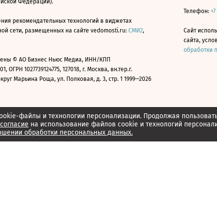
ийской Федерации).
Телефон:
+7
ния рекомендательных технологий в виджетах
й сети, размещенных на сайте vedomosti.ru:
СМИ2
,
Сайт испол
сайта, усл
обработки 
ены © АО Бизнес Ньюс Медиа, ИНН/КПП
01, ОГРН 1027739124775, 127018, г. Москва, вн.тер.г.
уг Марьина Роща, ул. Полковая, д. 3, стр. 1 1999—2026
ookie-файлы и технологии персонализации. Продолжая пользоват
согласие
на использование файлов cookie и технологий персонал
ошении обработки персональных данных.