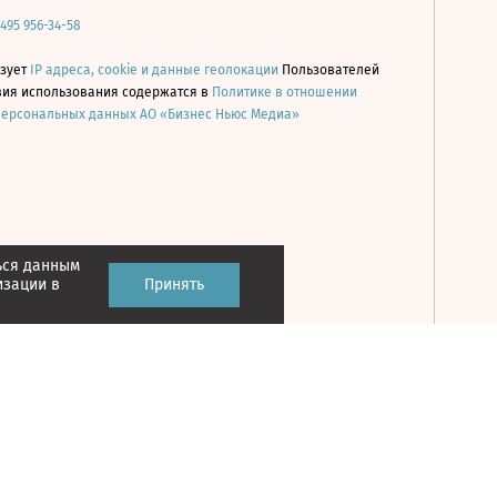
 495 956-34-58
ьзует
IP адреса, cookie и данные геолокации
Пользователей
овия использования содержатся в
Политике в отношении
персональных данных АО «Бизнес Ньюс Медиа»
ься данным
Принять
изации в