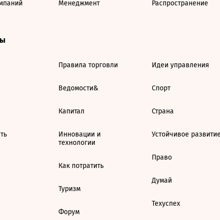
мпаний
Менеджмент
Распространение
ты
Правила торговли
Идеи управления
Ведомости&
Спорт
Капитал
Страна
ть
Инновации и
Устойчивое развити
технологии
Право
Как потратить
Думай
Туризм
Техуспех
Форум