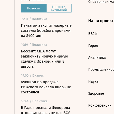
Справочник ко
Новости
Новости
компаний
19:31
/ Политика
Наши проек
Пентагон закупит лазерные
системы борьбы с дронами
ВЕДЫ
на $400 млн
19:19
/ Политика
Город
Бессент: США могут
заключить новую мирную
Аналитика
сделку с Ираном 7 или 8
августа
Промышленнос
19:00
/ Бизнес
Наука
Аукцион по продаже
Рижского вокзала вновь не
состоялся
Здоровье
18:44
/ Политика
Конференции
В Раде призвали Федорова
отправиться служить в ВСУ