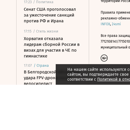
территории Росс
17:23
/ Политика
Сенат США проголосовал
Правила примене
за ужесточение санкций
рекламно-обменно
против РФ и Ирана
INFOX
,
24smi
17:15
/ Стиль жизни
Все права защищ
Хорватия отказала
7712108141/7715010
лидерам сборной России в
муниципальный окр
визах для участия в ЧЕ по
гимнастике
17:07
/
Страна
На нашем сайте используются c
В Белгородской области от
сайтом, вы подтверждаете свое
удара FPV-дрона погиб
соответствии с
Политикой в отн
велосипедист
16:51
/ Общество
СК возбудил дело против
журналистки Гордеевой за
публикации в Telegram
16:46
/ Политика