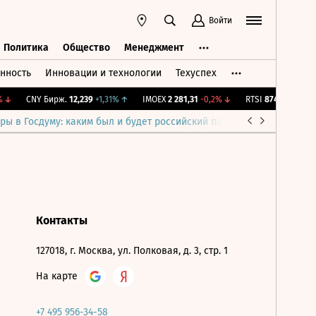
Войти
Политика
Общество
Менеджмент
нность
Инновации и технологии
Техуспех
ть
Политика
Общество
Менеджмент
↓
CNY Бирж.
12,239
+1,31%
↑
IMOEX
2 281,31
-0,2%
↓
RTSI
874,64
-1,12%
ры в Госдуму: каким был и будет российский парламент
Война н
Контакты
127018, г. Москва, ул. Полковая, д. 3, стр. 1
На карте
+7 495 956-34-58