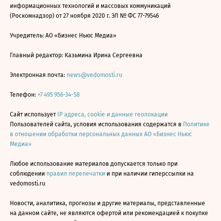
информационных технологий и массовых коммуникаций
(Роскомнадзор) от 27 ноября 2020 г. ЭЛ № ФС 77-79546
Учредитель: АО «Бизнес Ньюс Медиа»
Главный редактор: Казьмина Ирина Сергеевна
Электронная почта:
news@vedomosti.ru
Телефон:
+7 495 956-34-58
Сайт использует
IP адреса, cookie и данные геолокации
Пользователей сайта, условия использования содержатся в
Политике
в отношении обработки персональных данных АО «Бизнес Ньюс
Медиа»
Любое использование материалов допускается только при
соблюдении
правил перепечатки
и при наличии гиперссылки на
vedomosti.ru
Новости, аналитика, прогнозы и другие материалы, представленные
на данном сайте, не являются офертой или рекомендацией к покупке