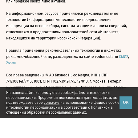
или продаже каких-либо активов.
На информационном ресурсе применяются рекомендательные
технологии (информационные технологии предоставления
информации на основе сбора, систематизации и анализа сведений,
относящихся к предпочтениям пользователей сети «Интернет»,
находящихся на территории Российской Федерации).
Правила применения рекомендательных технологий в виджетах
рекламно-обменной сети, размещенных на сайте vedomosti.ru:
СМИ2
,
24smi
Все права защищены © АО Бизнес Ньюс Медиа, ИНН/КПП
7712108141/771501001, ОГРН 1027739124775, 127018, г. Москва, вн.тер.г.
муниципальный округ Марьина Роща, ул. Полковая, д. 3, стр. 1 1999—
На нашем сайте используются cookie-файлы и технологии
2026
персонализации. Продолжая пользоваться данным сайтом, вы
ОК
подтверждаете свое
согласие
на использование файлов cookie
и технологий персонализации в соответствии с
Политикой в
отношении обработки персональных данных.