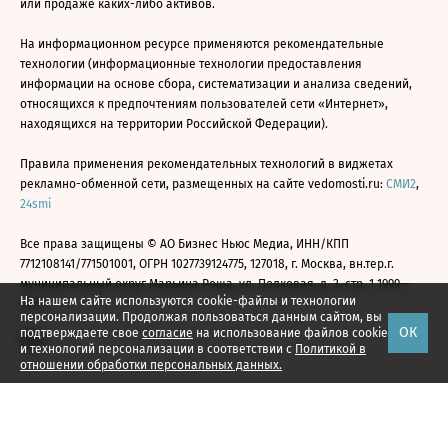
или продаже каких-либо активов.
На информационном ресурсе применяются рекомендательные
технологии (информационные технологии предоставления
информации на основе сбора, систематизации и анализа сведений,
относящихся к предпочтениям пользователей сети «Интернет»,
находящихся на территории Российской Федерации).
Правила применения рекомендательных технологий в виджетах
рекламно-обменной сети, размещенных на сайте vedomosti.ru:
СМИ2
,
24smi
Все права защищены © АО Бизнес Ньюс Медиа, ИНН/КПП
7712108141/771501001, ОГРН 1027739124775, 127018, г. Москва, вн.тер.г.
муниципальный округ Марьина Роща, ул. Полковая, д. 3, стр. 1 1999—
На нашем сайте используются cookie-файлы и технологии
2026
персонализации. Продолжая пользоваться данным сайтом, вы
ОК
подтверждаете свое
согласие
на использование файлов cookie
и технологий персонализации в соответствии с
Политикой в
отношении обработки персональных данных.