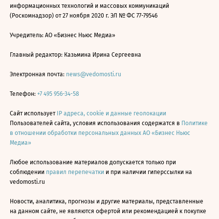
информационных технологий и массовых коммуникаций
(Роскомнадзор) от 27 ноября 2020 г. ЭЛ № ФС 77-79546
Учредитель: АО «Бизнес Ньюс Медиа»
Главный редактор: Казьмина Ирина Сергеевна
Электронная почта:
news@vedomosti.ru
Телефон:
+7 495 956-34-58
Сайт использует
IP адреса, cookie и данные геолокации
Пользователей сайта, условия использования содержатся в
Политике
в отношении обработки персональных данных АО «Бизнес Ньюс
Медиа»
Любое использование материалов допускается только при
соблюдении
правил перепечатки
и при наличии гиперссылки на
vedomosti.ru
Новости, аналитика, прогнозы и другие материалы, представленные
на данном сайте, не являются офертой или рекомендацией к покупке