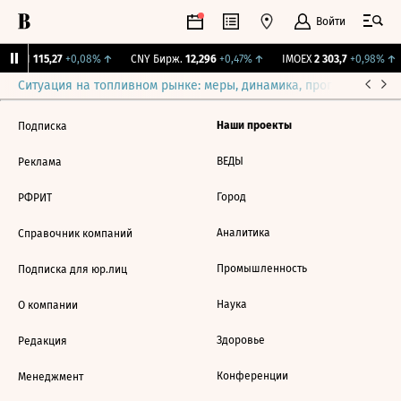
Войти
RGBI
115,27
+0,08%
↑
CNY Бирж.
12,296
+0,47%
↑
IMOEX
2 303,7
+0,98%
↑
Ситуация на топливном рынке: меры, динамика, прогнозы
Выб
Наши проекты
Подписка
ВЕДЫ
Реклама
Город
РФРИТ
Аналитика
Справочник компаний
Промышленность
Подписка для юр.лиц
Наука
О компании
Здоровье
Редакция
Конференции
Менеджмент