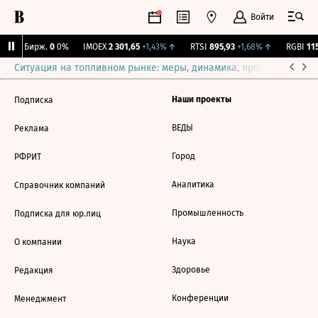
Войти
CNY Бирж.
0
0%
IMOEX
2 301,65
+1,43%
↑
RTSI
895,93
+1,68%
↑
RGBI
115
Ситуация на топливном рынке: меры, динамика, прогнозы
Выб
Наши проекты
Подписка
ВЕДЫ
Реклама
Город
РФРИТ
Аналитика
Справочник компаний
Промышленность
Подписка для юр.лиц
Наука
О компании
Здоровье
Редакция
Конференции
Менеджмент