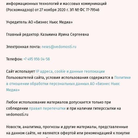
информационных технологий и массовых коммуникаций
(Роскомнадзор) от 27 ноября 2020 г. ЭЛ № ФС 77-79546
Учредитель: АО «Бизнес Ньюс Медиа»
Главный редактор: Казьмина Ирина Сергеевна
Электронная почта:
news@vedomosti.ru
Телефон:
+7 495 956-34-58
Сайт использует
IP адреса, cookie и данные геолокации
Пользователей сайта, условия использования содержатся в
Политике
в отношении обработки персональных данных АО «Бизнес Ньюс
Медиа»
Любое использование материалов допускается только при
соблюдении
правил перепечатки
и при наличии гиперссылки на
vedomosti.ru
Новости, аналитика, прогнозы и другие материалы, представленные
на данном сайте, не являются офертой или рекомендацией к покупке