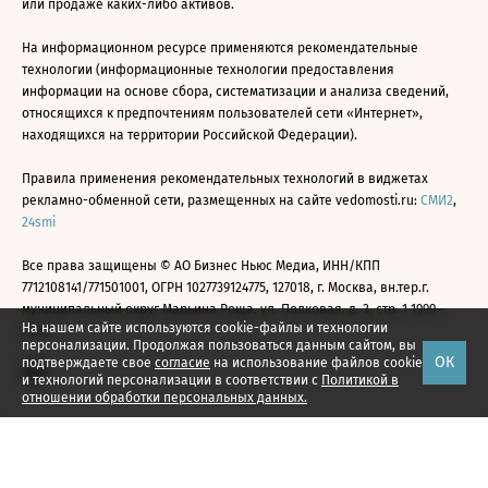
или продаже каких-либо активов.
На информационном ресурсе применяются рекомендательные
технологии (информационные технологии предоставления
информации на основе сбора, систематизации и анализа сведений,
относящихся к предпочтениям пользователей сети «Интернет»,
находящихся на территории Российской Федерации).
Правила применения рекомендательных технологий в виджетах
рекламно-обменной сети, размещенных на сайте vedomosti.ru:
СМИ2
,
24smi
Все права защищены © АО Бизнес Ньюс Медиа, ИНН/КПП
7712108141/771501001, ОГРН 1027739124775, 127018, г. Москва, вн.тер.г.
муниципальный округ Марьина Роща, ул. Полковая, д. 3, стр. 1 1999—
На нашем сайте используются cookie-файлы и технологии
2026
персонализации. Продолжая пользоваться данным сайтом, вы
ОК
подтверждаете свое
согласие
на использование файлов cookie
и технологий персонализации в соответствии с
Политикой в
отношении обработки персональных данных.