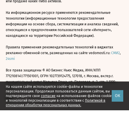
или продаже каких-либо активов.
На информационном ресурсе применяются рекомендательные
технологии (информационные технологии предоставления
информации на основе сбора, систематизации и анализа сведений,
относящихся к предпочтениям пользователей сети «Интернет»,
находящихся на территории Российской Федерации).
Правила применения рекомендательных технологий в виджетах
рекламно-обменной сети, размещенных на сайте vedomosti.ru:
СМИ2
,
24smi
Все права защищены © АО Бизнес Ньюс Медиа, ИНН/КПП
7712108141/771501001, ОГРН 1027739124775, 127018, г. Москва, вн.тер.г.
муниципальный округ Марьина Роща, ул. Полковая, д. 3, стр. 1 1999—
На нашем сайте используются cookie-файлы и технологии
2026
персонализации. Продолжая пользоваться данным сайтом, вы
ОК
подтверждаете свое
согласие
на использование файлов cookie
и технологий персонализации в соответствии с
Политикой в
отношении обработки персональных данных.