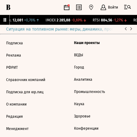
Войти
 Бирж.
12,081
+0,76%
↑
IMOEX
2 285,88
-0,69%
↓
RTSI
884,56
-1,27%
↓
RG
Ситуация на топливном рынке: меры, динамика, прогнозы
Выб
Наши проекты
Подписка
ВЕДЫ
Реклама
Город
РФРИТ
Аналитика
Справочник компаний
Промышленность
Подписка для юр.лиц
Наука
О компании
Здоровье
Редакция
Конференции
Менеджмент