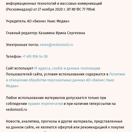
информационных технологий и массовых коммуникаций
(Роскомнадзор) от 27 ноября 2020 г. ЭЛ № ФС 77-79546
Учредитель: АО «Бизнес Ньюс Медиа»
Главный редактор: Казьмина Ирина Сергеевна
Электронная почта:
news@vedomosti.ru
Телефон:
+7 495 956-34-58
Сайт использует
IP адреса, cookie и данные геолокации
Пользователей сайта, условия использования содержатся в
Политике
в отношении обработки персональных данных АО «Бизнес Ньюс
Медиа»
Любое использование материалов допускается только при
соблюдении
правил перепечатки
и при наличии гиперссылки на
vedomosti.ru
Новости, аналитика, прогнозы и другие материалы, представленные
на данном сайте, не являются офертой или рекомендацией к покупке