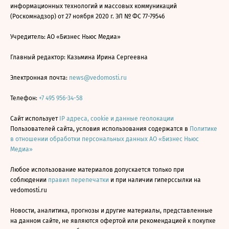
информационных технологий и массовых коммуникаций
(Роскомнадзор) от 27 ноября 2020 г. ЭЛ № ФС 77-79546
Учредитель: АО «Бизнес Ньюс Медиа»
Главный редактор: Казьмина Ирина Сергеевна
Электронная почта:
news@vedomosti.ru
Телефон:
+7 495 956-34-58
Сайт использует
IP адреса, cookie и данные геолокации
Пользователей сайта, условия использования содержатся в
Политике
в отношении обработки персональных данных АО «Бизнес Ньюс
Медиа»
Любое использование материалов допускается только при
соблюдении
правил перепечатки
и при наличии гиперссылки на
vedomosti.ru
Новости, аналитика, прогнозы и другие материалы, представленные
на данном сайте, не являются офертой или рекомендацией к покупке