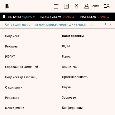
Войти
Y Бирж.
12,183
+0,84%
↑
IMOEX
2 283,79
-0,09%
↓
RTSI
883,75
-0,09%
↓
Ситуация на топливном рынке: меры, динамика, прогнозы
Выб
Наши проекты
Подписка
ВЕДЫ
Реклама
Город
РФРИТ
Аналитика
Справочник компаний
Промышленность
Подписка для юр.лиц
Наука
О компании
Здоровье
Редакция
Конференции
Менеджмент