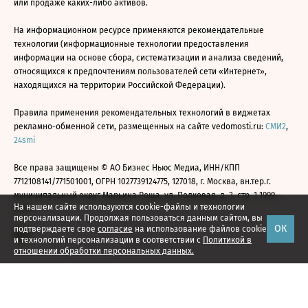
или продаже каких-либо активов.
На информационном ресурсе применяются рекомендательные
технологии (информационные технологии предоставления
информации на основе сбора, систематизации и анализа сведений,
относящихся к предпочтениям пользователей сети «Интернет»,
находящихся на территории Российской Федерации).
Правила применения рекомендательных технологий в виджетах
рекламно-обменной сети, размещенных на сайте vedomosti.ru:
СМИ2
,
24smi
Все права защищены © АО Бизнес Ньюс Медиа, ИНН/КПП
7712108141/771501001, ОГРН 1027739124775, 127018, г. Москва, вн.тер.г.
муниципальный округ Марьина Роща, ул. Полковая, д. 3, стр. 1 1999—
На нашем сайте используются cookie-файлы и технологии
2026
персонализации. Продолжая пользоваться данным сайтом, вы
ОК
подтверждаете свое
согласие
на использование файлов cookie
и технологий персонализации в соответствии с
Политикой в
отношении обработки персональных данных.