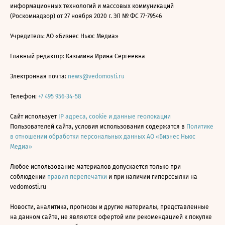
информационных технологий и массовых коммуникаций
(Роскомнадзор) от 27 ноября 2020 г. ЭЛ № ФС 77-79546
Учредитель: АО «Бизнес Ньюс Медиа»
Главный редактор: Казьмина Ирина Сергеевна
Электронная почта:
news@vedomosti.ru
Телефон:
+7 495 956-34-58
Сайт использует
IP адреса, cookie и данные геолокации
Пользователей сайта, условия использования содержатся в
Политике
в отношении обработки персональных данных АО «Бизнес Ньюс
Медиа»
Любое использование материалов допускается только при
соблюдении
правил перепечатки
и при наличии гиперссылки на
vedomosti.ru
Новости, аналитика, прогнозы и другие материалы, представленные
на данном сайте, не являются офертой или рекомендацией к покупке