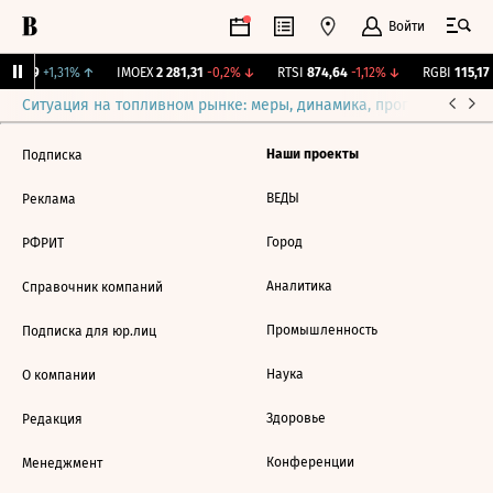
Войти
12,239
+1,31%
↑
IMOEX
2 281,31
-0,2%
↓
RTSI
874,64
-1,12%
↓
RGBI
115,17
Ситуация на топливном рынке: меры, динамика, прогнозы
Выб
Наши проекты
Подписка
ВЕДЫ
Реклама
Город
РФРИТ
Аналитика
Справочник компаний
Промышленность
Подписка для юр.лиц
Наука
О компании
Здоровье
Редакция
Конференции
Менеджмент