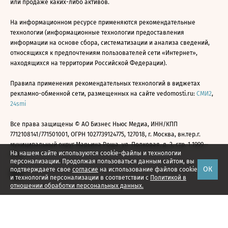
или продаже каких-либо активов.
На информационном ресурсе применяются рекомендательные
технологии (информационные технологии предоставления
информации на основе сбора, систематизации и анализа сведений,
относящихся к предпочтениям пользователей сети «Интернет»,
находящихся на территории Российской Федерации).
Правила применения рекомендательных технологий в виджетах
рекламно-обменной сети, размещенных на сайте vedomosti.ru:
СМИ2
,
24smi
Все права защищены © АО Бизнес Ньюс Медиа, ИНН/КПП
7712108141/771501001, ОГРН 1027739124775, 127018, г. Москва, вн.тер.г.
муниципальный округ Марьина Роща, ул. Полковая, д. 3, стр. 1 1999—
На нашем сайте используются cookie-файлы и технологии
2026
персонализации. Продолжая пользоваться данным сайтом, вы
ОК
подтверждаете свое
согласие
на использование файлов cookie
и технологий персонализации в соответствии с
Политикой в
отношении обработки персональных данных.