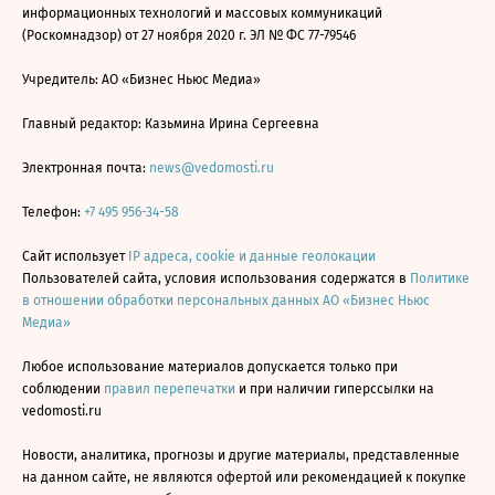
информационных технологий и массовых коммуникаций
(Роскомнадзор) от 27 ноября 2020 г. ЭЛ № ФС 77-79546
Учредитель: АО «Бизнес Ньюс Медиа»
Главный редактор: Казьмина Ирина Сергеевна
Электронная почта:
news@vedomosti.ru
Телефон:
+7 495 956-34-58
Сайт использует
IP адреса, cookie и данные геолокации
Пользователей сайта, условия использования содержатся в
Политике
в отношении обработки персональных данных АО «Бизнес Ньюс
Медиа»
Любое использование материалов допускается только при
соблюдении
правил перепечатки
и при наличии гиперссылки на
vedomosti.ru
Новости, аналитика, прогнозы и другие материалы, представленные
на данном сайте, не являются офертой или рекомендацией к покупке