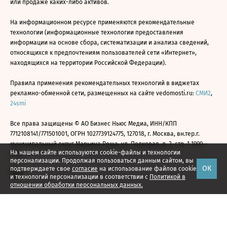
или продаже каких-либо активов.
На информационном ресурсе применяются рекомендательные
технологии (информационные технологии предоставления
информации на основе сбора, систематизации и анализа сведений,
относящихся к предпочтениям пользователей сети «Интернет»,
находящихся на территории Российской Федерации).
Правила применения рекомендательных технологий в виджетах
рекламно-обменной сети, размещенных на сайте vedomosti.ru:
СМИ2
,
24smi
Все права защищены © АО Бизнес Ньюс Медиа, ИНН/КПП
7712108141/771501001, ОГРН 1027739124775, 127018, г. Москва, вн.тер.г.
муниципальный округ Марьина Роща, ул. Полковая, д. 3, стр. 1 1999—
На нашем сайте используются cookie-файлы и технологии
2026
персонализации. Продолжая пользоваться данным сайтом, вы
ОК
подтверждаете свое
согласие
на использование файлов cookie
и технологий персонализации в соответствии с
Политикой в
отношении обработки персональных данных.