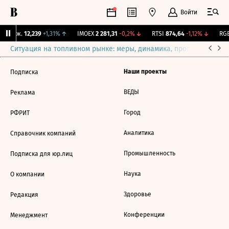
Войти
 Бирж.
12,239
+1,31%
↑
IMOEX
2 281,31
-0,2%
↓
RTSI
874,64
-1,12%
↓
RGB
Ситуация на топливном рынке: меры, динамика, прогнозы
Выб
Наши проекты
Подписка
ВЕДЫ
Реклама
Город
РФРИТ
Аналитика
Справочник компаний
Промышленность
Подписка для юр.лиц
Наука
О компании
Здоровье
Редакция
Конференции
Менеджмент