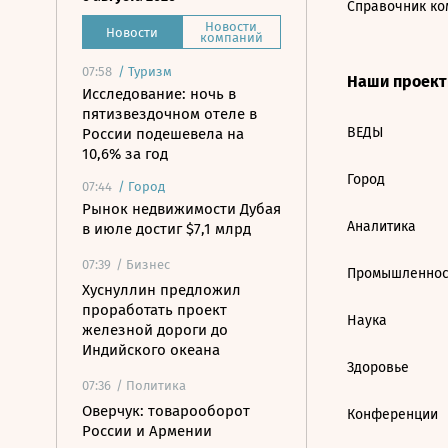
Справочник ко
Новости
Новости
компаний
07:58
/
Туризм
Наши проек
Исследование: ночь в
пятизвездочном отеле в
ВЕДЫ
России подешевела на
10,6% за год
Город
07:44
/
Город
Рынок недвижимости Дубая
Аналитика
в июле достиг $7,1 млрд
07:39
/ Бизнес
Промышленнос
Хуснуллин предложил
проработать проект
Наука
железной дороги до
Индийского океана
Здоровье
07:36
/ Политика
Оверчук: товарооборот
Конференции
России и Армении