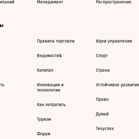
мпаний
Менеджмент
Распространение
ты
Правила торговли
Идеи управления
Ведомости&
Спорт
Капитал
Страна
ть
Инновации и
Устойчивое развити
технологии
Право
Как потратить
Думай
Туризм
Техуспех
Форум