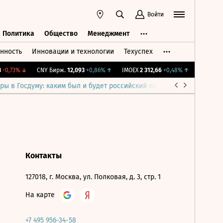
Войти
Политика
Общество
Менеджмент
нность
Инновации и технологии
Техуспех
ть
Политика
Общество
Менеджмент
-0,73%
↓
CNY Бирж.
12,093
+0,86%
↑
IMOEX
2 312,66
+0,48%
↑
RTSI
900,
ры в Госдуму: каким был и будет российский парламент
Война н
Контакты
127018, г. Москва, ул. Полковая, д. 3, стр. 1
На карте
+7 495 956-34-58