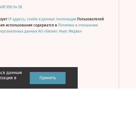
 495 956-34-58
ьзует
IP адреса, cookie и данные геолокации
Пользователей
овия использования содержатся в
Политике в отношении
персональных данных АО «Бизнес Ньюс Медиа»
ься данным
Принять
изации в