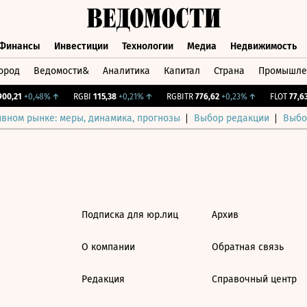
Финансы
Инвестиции
Технологии
Медиа
Недвижимость
ород
Ведомости&
Аналитика
Капитал
Страна
Промышле
а
Финансы
Инвестиции
Технологии
Медиа
Недвижимос
0,21
+0,48%
↑
RGBI
115,38
+0,21%
↑
RGBITR
776,62
+0,23%
↑
FLOT
77,63
ивном рынке: меры, динамика, прогнозы
Выбор редакции
Выбо
Подписка для юр.лиц
Архив
О компании
Обратная связь
Редакция
Справочный центр