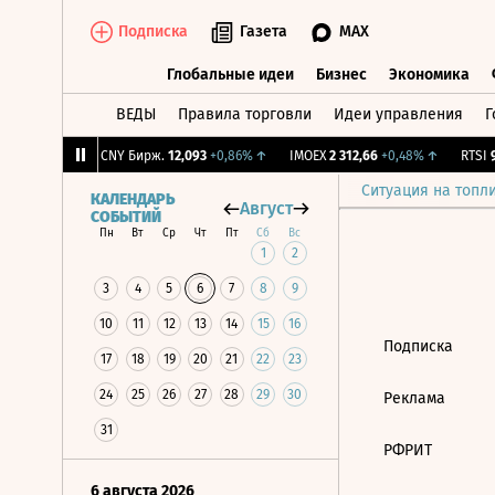
Подписка
Газета
MAX
Глобальные идеи
Бизнес
Экономика
ВЕДЫ
Правила торговли
Идеи управления
Г
Глобальные идеи
Бизнес
Экономик
63
-0,73%
↓
CNY Бирж.
12,093
+0,86%
↑
IMOEX
2 312,66
+0,48%
↑
RTSI
90
Ситуация на топл
КАЛЕНДАРЬ
Август
СОБЫТИЙ
Пн
Вт
Ср
Чт
Пт
Сб
Вс
1
2
3
4
5
6
7
8
9
10
11
12
13
14
15
16
Подписка
17
18
19
20
21
22
23
24
25
26
27
28
29
30
Реклама
31
РФРИТ
6 августа 2026