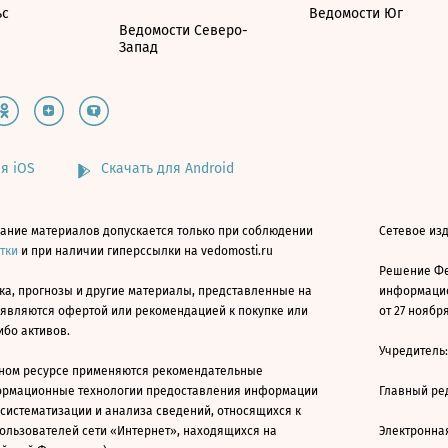
ьс
Ведомости Юг
Ведомости Северо-
Запад
я iOS
Скачать для Android
ание материалов допускается только при соблюдении
Сетевое изд
атки
и при наличии гиперссылки на vedomosti.ru
Решение Фе
ка, прогнозы и другие материалы, представленные на
информацио
 являются офертой или рекомендацией к покупке или
от 27 ноября
ибо активов.
Учредитель
ном ресурсе применяются рекомендательные
ормационные технологии предоставления информации
Главный ре
 систематизации и анализа сведений, относящихся к
ользователей сети «Интернет», находящихся на
Электронна