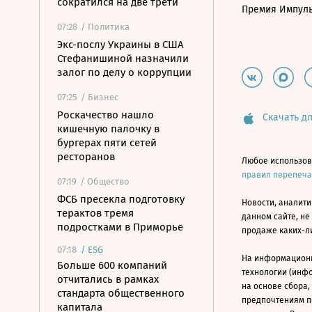
сократился на две трети
Премия Импул
07:28
/ Политика
Экс-послу Украины в США
Стефанишиной назначили
залог по делу о коррупции
07:25
/ Бизнес
Роскачество нашло
Скачать дл
кишечную палочку в
бургерах пяти сетей
ресторанов
Любое использов
правил перепеч
07:19
/ Общество
ФСБ пресекла подготовку
Новости, аналити
терактов тремя
данном сайте, не
подростками в Приморье
продаже каких-л
07:18
/
ESG
На информацион
Больше 600 компаний
технологии (инф
отчитались в рамках
на основе сбора,
стандарта общественного
предпочтениям п
капитала