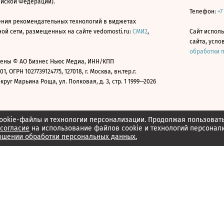
ийской Федерации).
Телефон:
+7
ния рекомендательных технологий в виджетах
й сети, размещенных на сайте vedomosti.ru:
СМИ2
,
Сайт испол
сайта, усл
обработки 
ены © АО Бизнес Ньюс Медиа, ИНН/КПП
01, ОГРН 1027739124775, 127018, г. Москва, вн.тер.г.
уг Марьина Роща, ул. Полковая, д. 3, стр. 1 1999—2026
ookie-файлы и технологии персонализации. Продолжая пользоват
согласие
на использование файлов cookie и технологий персонал
ошении обработки персональных данных.