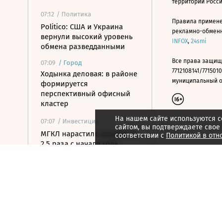
территории Росс
07:12
/ Политика
Правила примене
Politico: США и Украина
рекламно-обменно
вернули высокий уровень
INFOX
,
24smi
обмена разведданными
Все права защищ
07:09
/
Город
7712108141/7715010
Ходынка деловая: в районе
муниципальный окр
формируется
перспективный офисный
кластер
На нашем сайте используются c
07:07
/ Инвестиции
сайтом, вы подтверждаете свое
МГКЛ нарастило выручку в
соответствии с
Политикой в отн
2,5 раза с начала года
07:05
/
Страна
Губернатор Тюменской
области сообщил о
снижении уровня воды в
реках Тура и Тавда
07:05
/ Политика