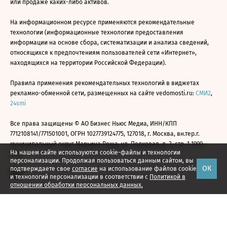
или продаже каких-либо активов.
На информационном ресурсе применяются рекомендательные
технологии (информационные технологии предоставления
информации на основе сбора, систематизации и анализа сведений,
относящихся к предпочтениям пользователей сети «Интернет»,
находящихся на территории Российской Федерации).
Правила применения рекомендательных технологий в виджетах
рекламно-обменной сети, размещенных на сайте vedomosti.ru:
СМИ2
,
24smi
Все права защищены © АО Бизнес Ньюс Медиа, ИНН/КПП
7712108141/771501001, ОГРН 1027739124775, 127018, г. Москва, вн.тер.г.
муниципальный округ Марьина Роща, ул. Полковая, д. 3, стр. 1 1999—
На нашем сайте используются cookie-файлы и технологии
2026
персонализации. Продолжая пользоваться данным сайтом, вы
ОК
подтверждаете свое
согласие
на использование файлов cookie
и технологий персонализации в соответствии с
Политикой в
отношении обработки персональных данных.