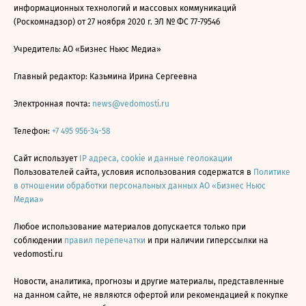
информационных технологий и массовых коммуникаций
(Роскомнадзор) от 27 ноября 2020 г. ЭЛ № ФС 77-79546
Учредитель: АО «Бизнес Ньюс Медиа»
Главный редактор: Казьмина Ирина Сергеевна
Электронная почта:
news@vedomosti.ru
Телефон:
+7 495 956-34-58
Сайт использует
IP адреса, cookie и данные геолокации
Пользователей сайта, условия использования содержатся в
Политике
в отношении обработки персональных данных АО «Бизнес Ньюс
Медиа»
Любое использование материалов допускается только при
соблюдении
правил перепечатки
и при наличии гиперссылки на
vedomosti.ru
Новости, аналитика, прогнозы и другие материалы, представленные
на данном сайте, не являются офертой или рекомендацией к покупке