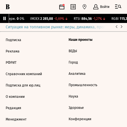
Войти
NY Бирж.
0
0%
IMOEX
2 285,88
-0,69%
↓
RTSI
884,56
-1,27%
↓
RGBI
115,3
Ситуация на топливном рынке: меры, динамика, прогнозы
Выб
Наши проекты
Подписка
ВЕДЫ
Реклама
Город
РФРИТ
Аналитика
Справочник компаний
Промышленность
Подписка для юр.лиц
Наука
О компании
Здоровье
Редакция
Конференции
Менеджмент