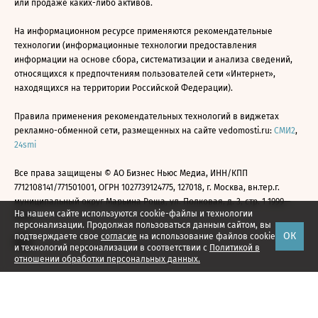
или продаже каких-либо активов.
На информационном ресурсе применяются рекомендательные
технологии (информационные технологии предоставления
информации на основе сбора, систематизации и анализа сведений,
относящихся к предпочтениям пользователей сети «Интернет»,
находящихся на территории Российской Федерации).
Правила применения рекомендательных технологий в виджетах
рекламно-обменной сети, размещенных на сайте vedomosti.ru:
СМИ2
,
24smi
Все права защищены © АО Бизнес Ньюс Медиа, ИНН/КПП
7712108141/771501001, ОГРН 1027739124775, 127018, г. Москва, вн.тер.г.
муниципальный округ Марьина Роща, ул. Полковая, д. 3, стр. 1 1999—
На нашем сайте используются cookie-файлы и технологии
2026
персонализации. Продолжая пользоваться данным сайтом, вы
ОК
подтверждаете свое
согласие
на использование файлов cookie
и технологий персонализации в соответствии с
Политикой в
отношении обработки персональных данных.