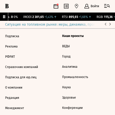
Войти
 Бирж.
0
0%
IMOEX
2 301,65
+1,43%
↑
RTSI
895,93
+1,68%
↑
RGBI
115,36
+
Ситуация на топливном рынке: меры, динамика, прогнозы
Выб
Наши проекты
Подписка
ВЕДЫ
Реклама
Город
РФРИТ
Аналитика
Справочник компаний
Промышленность
Подписка для юр.лиц
Наука
О компании
Здоровье
Редакция
Конференции
Менеджмент