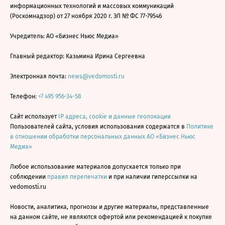
информационных технологий и массовых коммуникаций
(Роскомнадзор) от 27 ноября 2020 г. ЭЛ № ФС 77-79546
Учредитель: АО «Бизнес Ньюс Медиа»
Главный редактор: Казьмина Ирина Сергеевна
Электронная почта:
news@vedomosti.ru
Телефон:
+7 495 956-34-58
Сайт использует
IP адреса, cookie и данные геолокации
Пользователей сайта, условия использования содержатся в
Политике
в отношении обработки персональных данных АО «Бизнес Ньюс
Медиа»
Любое использование материалов допускается только при
соблюдении
правил перепечатки
и при наличии гиперссылки на
vedomosti.ru
Новости, аналитика, прогнозы и другие материалы, представленные
на данном сайте, не являются офертой или рекомендацией к покупке