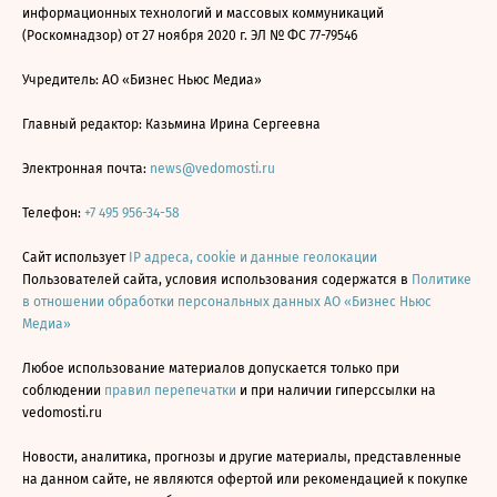
информационных технологий и массовых коммуникаций
(Роскомнадзор) от 27 ноября 2020 г. ЭЛ № ФС 77-79546
Учредитель: АО «Бизнес Ньюс Медиа»
Главный редактор: Казьмина Ирина Сергеевна
Электронная почта:
news@vedomosti.ru
Телефон:
+7 495 956-34-58
Сайт использует
IP адреса, cookie и данные геолокации
Пользователей сайта, условия использования содержатся в
Политике
в отношении обработки персональных данных АО «Бизнес Ньюс
Медиа»
Любое использование материалов допускается только при
соблюдении
правил перепечатки
и при наличии гиперссылки на
vedomosti.ru
Новости, аналитика, прогнозы и другие материалы, представленные
на данном сайте, не являются офертой или рекомендацией к покупке