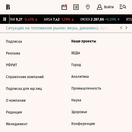
Войти
UTAR
9,27
-0,43%
↓
ARSA
7,42
-1,59%
↓
IMOEX
2 287,86
+0,09%
↑
RTSI
Ситуация на топливном рынке: меры, динамика, прогнозы
Выб
Наши проекты
Подписка
ВЕДЫ
Реклама
Город
РФРИТ
Аналитика
Справочник компаний
Промышленность
Подписка для юр.лиц
Наука
О компании
Здоровье
Редакция
Конференции
Менеджмент