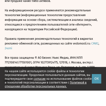
или продаже каких-либо активов.
На информационном ресурсе применяются рекомендательные
технологии (информационные технологии предоставления
информации на основе сбора, систематизации и анализа сведений,
относящихся к предпочтениям пользователей сети «Интернет»,
находящихся на территории Российской Федерации).
Правила применения рекомендательных технологий в виджетах
рекламно-обменной сети, размещенных на сайте vedomosti.ru:
СМИ2
,
24smi
Все права защищены © АО Бизнес Ньюс Медиа, ИНН/КПП
7712108141/771501001, ОГРН 1027739124775, 127018, г. Москва, вн.тер.г.
муниципальный округ Марьина Роща, ул. Полковая, д. 3, стр. 1 1999—
На нашем сайте используются cookie-файлы и технологии
2026
персонализации. Продолжая пользоваться данным сайтом, вы
ОК
подтверждаете свое
согласие
на использование файлов cookie
и технологий персонализации в соответствии с
Политикой в
отношении обработки персональных данных.