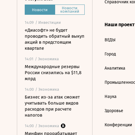
Справочник ко
Новости
Новости
компаний
14:09
/ Инвестиции
Наши проек
«Диасофт» не будет
проводить обратный выкуп
ВЕДЫ
акций в предстоящем
квартале
Город
14:01
/ Экономика
Международные резервы
Аналитика
России снизились на $11,8
млрд
Промышленнос
14:00
/ Экономика
Наука
Бизнес из-за атак сможет
учитывать больше видов
расходов при расчете
Здоровье
налогов
Конференции
14:00
/ Экономика
Минфин прорабатывает