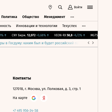
Войти
Политика
Общество
Менеджмент
нность
Инновации и технологии
Техуспех
ть
Политика
Общество
Менеджмент
%
↑
CNY Бирж.
12,072
+0,68%
↑
VEON-RX
58,8
+6,72%
↑
MGTS
1 326
+0,91
ры в Госдуму: каким был и будет российский парламент
Война н
Контакты
127018, г. Москва, ул. Полковая, д. 3, стр. 1
На карте
+7 495 956-34-58