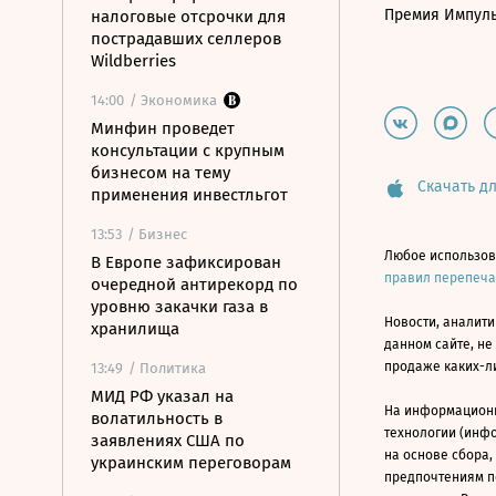
Премия Импул
налоговые отсрочки для
пострадавших селлеров
Wildberries
14:00
/ Экономика
Минфин проведет
консультации с крупным
бизнесом на тему
Скачать дл
применения инвестльгот
13:53
/ Бизнес
Любое использов
В Европе зафиксирован
правил перепеч
очередной антирекорд по
уровню закачки газа в
Новости, аналити
хранилища
данном сайте, не
продаже каких-л
13:49
/ Политика
МИД РФ указал на
На информацион
волатильность в
технологии (инф
заявлениях США по
на основе сбора,
украинским переговорам
предпочтениям п