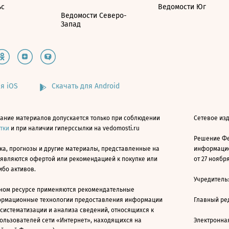
ьс
Ведомости Юг
Ведомости Северо-
Запад
я iOS
Скачать для Android
ание материалов допускается только при соблюдении
Сетевое изд
атки
и при наличии гиперссылки на vedomosti.ru
Решение Фе
ка, прогнозы и другие материалы, представленные на
информацио
 являются офертой или рекомендацией к покупке или
от 27 ноября
ибо активов.
Учредитель
ном ресурсе применяются рекомендательные
ормационные технологии предоставления информации
Главный ре
 систематизации и анализа сведений, относящихся к
ользователей сети «Интернет», находящихся на
Электронна