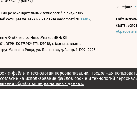
ийской Федерации).
Телефон:
+7
ния рекомендательных технологий в виджетах
й сети, размещенных на сайте vedomosti.ru:
СМИ2
,
Сайт испол
сайта, усл
обработки 
ены © АО Бизнес Ньюс Медиа, ИНН/КПП
01, ОГРН 1027739124775, 127018, г. Москва, вн.тер.г.
уг Марьина Роща, ул. Полковая, д. 3, стр. 1 1999—2026
ookie-файлы и технологии персонализации. Продолжая пользоват
согласие
на использование файлов cookie и технологий персонал
ошении обработки персональных данных.