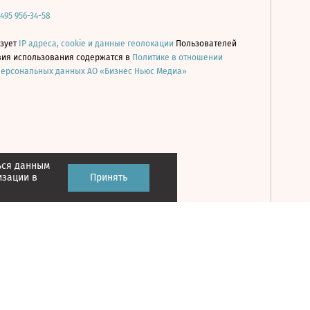
 495 956-34-58
ьзует
IP адреса, cookie и данные геолокации
Пользователей
овия использования содержатся в
Политике в отношении
персональных данных АО «Бизнес Ньюс Медиа»
ься данным
Принять
изации в