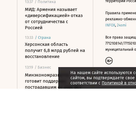
территории Росс
13:37
/ Политика
МИД: Армения называет
Правила примене
«диверсификацией» отказ
рекламно-обменно
от сотрудничества с
INFOX
,
24smi
Россией
13:33
/
Страна
Все права защищ
7712108141/7715010
Херсонская область
муниципальный окр
получит 6,8 млрд рублей на
восстановление
13:19
/ Бизнес
На нашем сайте используются c
Минэкономразвития
сайтом, вы подтверждаете свое
готовит поддержку
соответствии с
Политикой в отн
пострадавшим от атак ВСУ
поставщикам WB
13:08
/
Город
Все водоемы Англии
оказались загрязнены
«вечными химикатами»
13:05
/ Политика