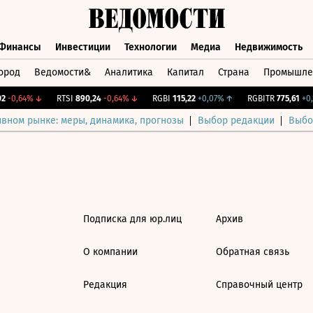
Финансы
Инвестиции
Технологии
Медиа
Недвижимость
ород
Ведомости&
Аналитика
Капитал
Страна
Промышле
а
Финансы
Инвестиции
Технологии
Медиа
Недвижимос
-0,64%
↓
RTSI
890,24
-0,64%
↓
RGBI
115,22
+0,07%
↑
RGBITR
775,61
+0,1
ивном рынке: меры, динамика, прогнозы
Выбор редакции
Выбо
Подписка для юр.лиц
Архив
О компании
Обратная связь
Редакция
Справочный центр