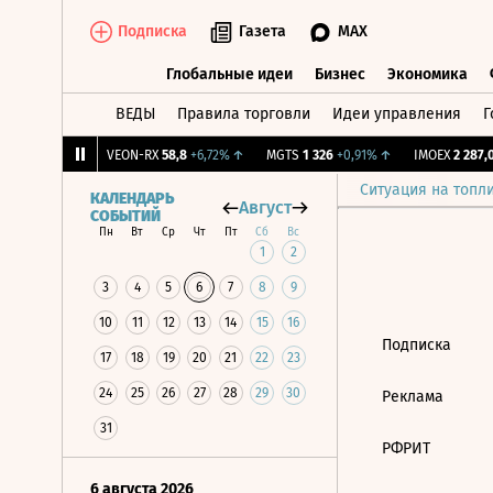
Подписка
Газета
MAX
Глобальные идеи
Бизнес
Экономика
ВЕДЫ
Правила торговли
Идеи управления
Г
Глобальные идеи
Бизнес
Экономик
072
+0,68%
↑
VEON-RX
58,8
+6,72%
↑
MGTS
1 326
+0,91%
↑
IMOEX
2 287,02
Ситуация на топл
КАЛЕНДАРЬ
Август
СОБЫТИЙ
Пн
Вт
Ср
Чт
Пт
Сб
Вс
1
2
3
4
5
6
7
8
9
10
11
12
13
14
15
16
Подписка
17
18
19
20
21
22
23
24
25
26
27
28
29
30
Реклама
31
РФРИТ
6 августа 2026