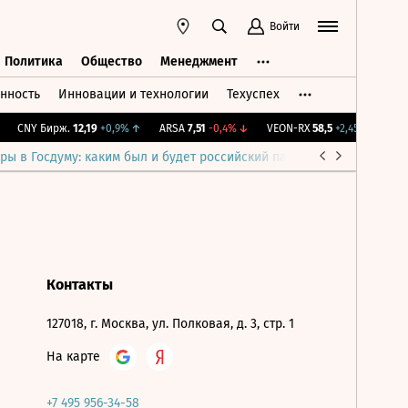
Войти
Политика
Общество
Менеджмент
нность
Инновации и технологии
Техуспех
ть
Политика
Общество
Менеджмент
CNY Бирж.
12,19
+0,9%
↑
ARSA
7,51
-0,4%
↓
VEON-RX
58,5
+2,45%
↑
IMO
ры в Госдуму: каким был и будет российский парламент
Война н
Контакты
127018, г. Москва, ул. Полковая, д. 3, стр. 1
На карте
+7 495 956-34-58