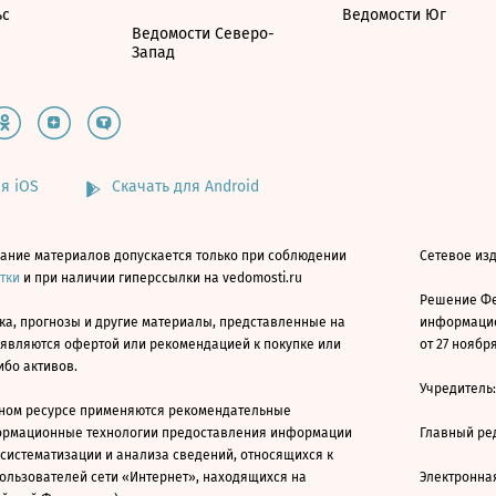
ьс
Ведомости Юг
Ведомости Северо-
Запад
я iOS
Скачать для Android
ание материалов допускается только при соблюдении
Сетевое изд
атки
и при наличии гиперссылки на vedomosti.ru
Решение Фе
ка, прогнозы и другие материалы, представленные на
информацио
 являются офертой или рекомендацией к покупке или
от 27 ноября
ибо активов.
Учредитель
ном ресурсе применяются рекомендательные
ормационные технологии предоставления информации
Главный ре
 систематизации и анализа сведений, относящихся к
ользователей сети «Интернет», находящихся на
Электронна