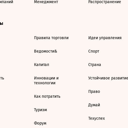
мпаний
Менеджмент
Распространение
ты
Правила торговли
Идеи управления
Ведомости&
Спорт
Капитал
Страна
ть
Инновации и
Устойчивое развити
технологии
Право
Как потратить
Думай
Туризм
Техуспех
Форум