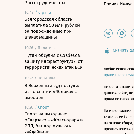
Россотрудничества
Премия Импул
10:48
/
Страна
Белгородская область
выплатила 50 млн рублей
за поврежденные при
атаках машины
10:36
/ Политика
Скачать дл
Путин обсудил с Совбезом
защиту инфраструктуры от
террористических атак ВСУ
Любое использов
правил перепеч
10:22
/ Политика
В Верховный суд поступил
Новости, аналити
иск о снятии «Яблока» с
данном сайте, не
выборов
продаже каких-л
10:20
/
Спорт
На информацион
Спорт на выходные:
технологии (инф
«Спартак» – «Краснодар» в
на основе сбора,
РПЛ, бег под музыку и
предпочтениям п
хайдайвинг