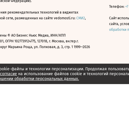
ийской Федерации).
Телефон:
+7
ния рекомендательных технологий в виджетах
й сети, размещенных на сайте vedomosti.ru:
СМИ2
,
Сайт испол
сайта, усл
обработки 
ены © АО Бизнес Ньюс Медиа, ИНН/КПП
01, ОГРН 1027739124775, 127018, г. Москва, вн.тер.г.
уг Марьина Роща, ул. Полковая, д. 3, стр. 1 1999—2026
ookie-файлы и технологии персонализации. Продолжая пользоват
согласие
на использование файлов cookie и технологий персонал
ошении обработки персональных данных.