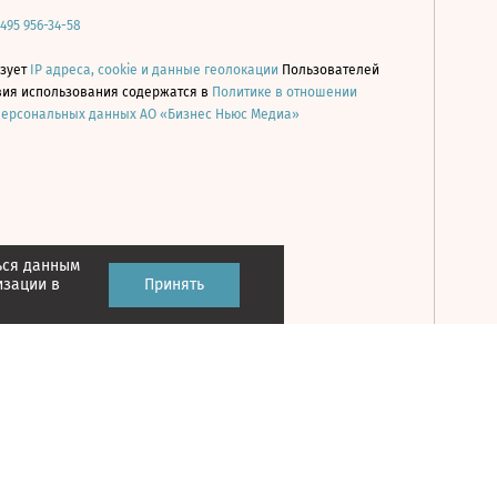
 495 956-34-58
ьзует
IP адреса, cookie и данные геолокации
Пользователей
овия использования содержатся в
Политике в отношении
персональных данных АО «Бизнес Ньюс Медиа»
ься данным
Принять
изации в