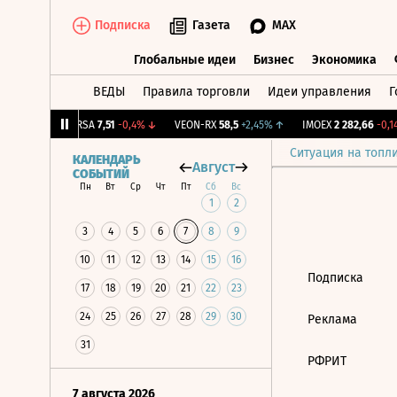
Подписка
Газета
MAX
Глобальные идеи
Бизнес
Экономика
ВЕДЫ
Правила торговли
Идеи управления
Г
Глобальные идеи
Бизнес
Экономик
9
+0,9%
↑
ARSA
7,51
-0,4%
↓
VEON-RX
58,5
+2,45%
↑
IMOEX
2 282,66
-0,14
Ситуация на топл
КАЛЕНДАРЬ
Август
СОБЫТИЙ
Пн
Вт
Ср
Чт
Пт
Сб
Вс
1
2
3
4
5
6
7
8
9
10
11
12
13
14
15
16
Подписка
17
18
19
20
21
22
23
24
25
26
27
28
29
30
Реклама
31
РФРИТ
7 августа 2026