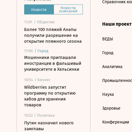
Справочник ко
Новости
Новости
компаний
11:01
/ Общество
Наши проек
Более 100 пляжей Анапы
получили разрешение на
ВЕДЫ
открытие пляжного сезона
11:00
/
Город
Город
Мошенники приглашали
иностранцев в фальшивый
Аналитика
университете в Хельсинки
10:54
/ Бизнес
Промышленнос
Wildberries запустит
программу по открытию
Наука
хабов для хранения
товаров
Здоровье
10:52
/ Политика
Конференции
Путин назначил нового
замглавы