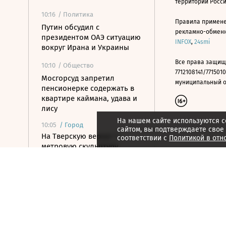
территории Росс
10:16
/ Политика
Правила примене
Путин обсудил с
рекламно-обменно
президентом ОАЭ ситуацию
INFOX
,
24smi
вокруг Ирана и Украины
Все права защищ
10:10
/ Общество
7712108141/7715010
Мосгорсуд запретил
муниципальный окр
пенсионерке содержать в
квартире каймана, удава и
лису
На нашем сайте используются c
10:05
/
Город
сайтом, вы подтверждаете свое
На Тверскую вернут 7-
соответствии с
Политикой в отн
метровую скульптуру
балерины
10:00
/
Город
В Дубае за полгода
продали 320 домов дороже
$10 млн
10:00
/ Технологии