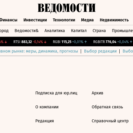
Финансы
Инвестиции
Технологии
Медиа
Недвижимость
ород
Ведомости&
Аналитика
Капитал
Страна
Промышле
а
Финансы
Инвестиции
Технологии
Медиа
Недвижимос
%
↓
RTSI
883,32
-0,14%
↓
RGBI
115,25
+0,01%
↑
RGBITR
776,04
+0,04%
↑
ивном рынке: меры, динамика, прогнозы
Выбор редакции
Выбо
Подписка для юр.лиц
Архив
О компании
Обратная связь
Редакция
Справочный центр