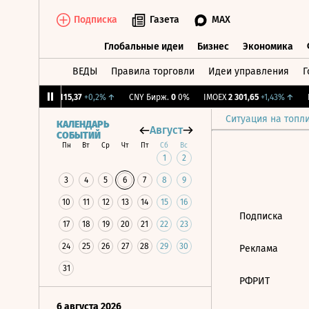
Подписка
Газета
MAX
Глобальные идеи
Бизнес
Экономика
ВЕДЫ
Правила торговли
Идеи управления
Г
Глобальные идеи
Бизнес
Экономик
68%
↑
RGBI
115,37
+0,2%
↑
CNY Бирж.
0
0%
IMOEX
2 301,65
+1,43%
↑
R
Ситуация на топл
КАЛЕНДАРЬ
Август
СОБЫТИЙ
Пн
Вт
Ср
Чт
Пт
Сб
Вс
1
2
3
4
5
6
7
8
9
10
11
12
13
14
15
16
Подписка
17
18
19
20
21
22
23
24
25
26
27
28
29
30
Реклама
31
РФРИТ
6 августа 2026