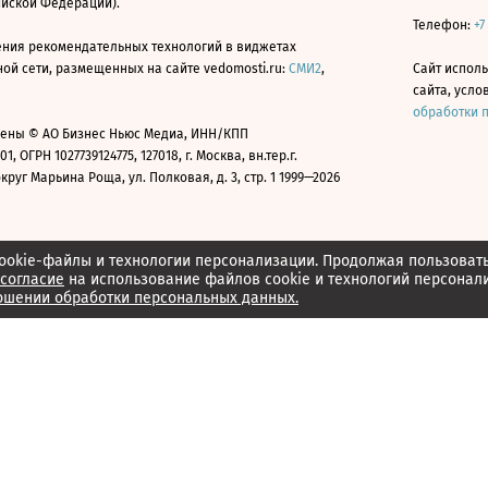
ийской Федерации).
Телефон:
+7
ния рекомендательных технологий в виджетах
й сети, размещенных на сайте vedomosti.ru:
СМИ2
,
Сайт испол
сайта, усл
обработки 
ены © АО Бизнес Ньюс Медиа, ИНН/КПП
01, ОГРН 1027739124775, 127018, г. Москва, вн.тер.г.
уг Марьина Роща, ул. Полковая, д. 3, стр. 1 1999—2026
ookie-файлы и технологии персонализации. Продолжая пользоват
согласие
на использование файлов cookie и технологий персонал
ошении обработки персональных данных.