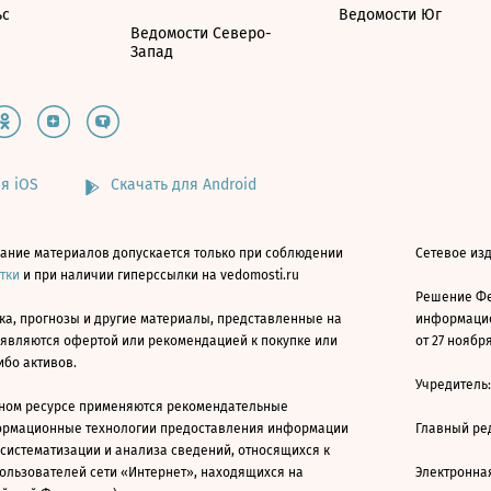
ьс
Ведомости Юг
Ведомости Северо-
Запад
я iOS
Скачать для Android
ание материалов допускается только при соблюдении
Сетевое изд
атки
и при наличии гиперссылки на vedomosti.ru
Решение Фе
ка, прогнозы и другие материалы, представленные на
информацио
 являются офертой или рекомендацией к покупке или
от 27 ноября
ибо активов.
Учредитель
ном ресурсе применяются рекомендательные
ормационные технологии предоставления информации
Главный ре
 систематизации и анализа сведений, относящихся к
ользователей сети «Интернет», находящихся на
Электронна