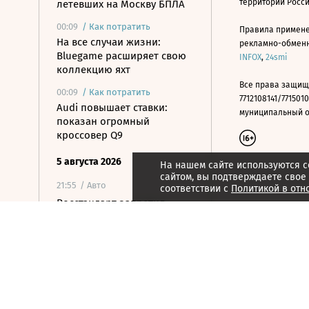
территории Росс
летевших на Москву БПЛА
00:09
/
Как потратить
Правила примене
На все случаи жизни:
рекламно-обменно
Bluegame расширяет свою
INFOX
,
24smi
коллекцию яхт
Все права защищ
00:09
/
Как потратить
7712108141/7715010
Audi повышает ставки:
муниципальный окр
показан огромный
кроссовер Q9
5 августа 2026
На нашем сайте используются c
сайтом, вы подтверждаете свое
21:55
/ Авто
соответствии с
Политикой в отн
Росстандарт запретил
продажу ряда моделей
грузовиков Dongfeng и
Zoomlion
21:43
/ Медиа
Фильм «Человек-паук:
Новый день» собрал более