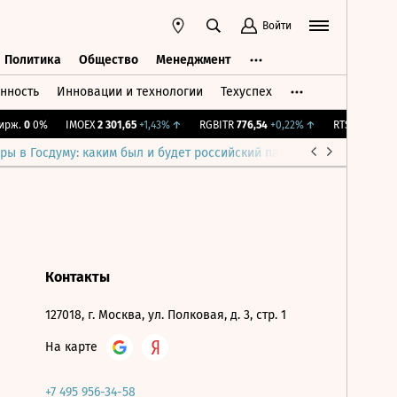
Войти
Политика
Общество
Менеджмент
нность
Инновации и технологии
Техуспех
ть
Политика
Общество
Менеджмент
рж.
0
0%
IMOEX
2 301,65
+1,43%
↑
RGBITR
776,54
+0,22%
↑
RTSI
895,93
+1
ры в Госдуму: каким был и будет российский парламент
Война н
Контакты
127018, г. Москва, ул. Полковая, д. 3, стр. 1
На карте
+7 495 956-34-58