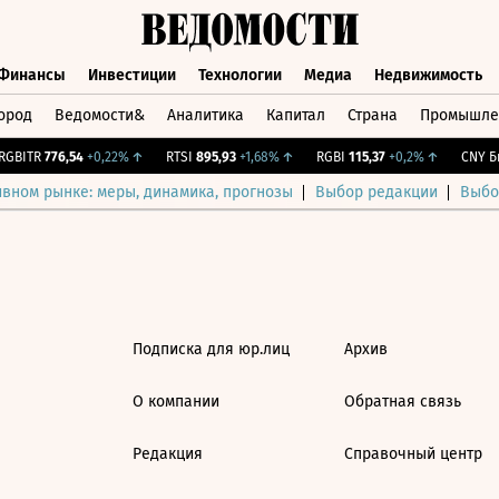
Финансы
Инвестиции
Технологии
Медиа
Недвижимость
ород
Ведомости&
Аналитика
Капитал
Страна
Промышле
а
Финансы
Инвестиции
Технологии
Медиа
Недвижимос
GBITR
776,54
+0,22%
↑
RTSI
895,93
+1,68%
↑
RGBI
115,37
+0,2%
↑
CNY Би
ивном рынке: меры, динамика, прогнозы
Выбор редакции
Выбо
Подписка для юр.лиц
Архив
О компании
Обратная связь
Редакция
Справочный центр