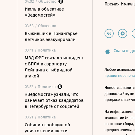
04:02
/ Общество
Премия Импул
Июль в объективе
«Ведомостей»
03:53
/ Общество
Выживших в Приангарье
летчиков эвакуировали
03:41
/ Политика
Скачать дл
МВД ФРГ связало инцидент
с БПЛА в аэропорту
Лейпцига с гибридной
Любое использов
атакой
правил перепеч
03:32
/ Политика
Новости, аналити
«Ведомости» узнали, что
данном сайте, не
означает отказ кандидатов
продаже каких-л
в Петербурге от соцсетей
На информацион
03:21
/ Политика
технологии (инф
на основе сбора,
Собянин сообщил об
предпочтениям п
уничтожении шести