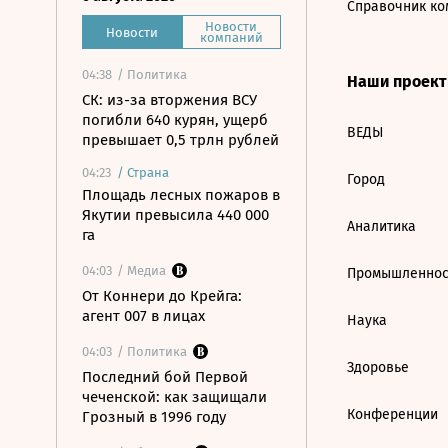
Справочник ко
Новости
Новости
компаний
04:38
/ Политика
Наши проек
СК: из-за вторжения ВСУ
погибли 640 курян, ущерб
ВЕДЫ
превышает 0,5 трлн рублей
04:23
/
Страна
Город
Площадь лесных пожаров в
Якутии превысила 440 000
Аналитика
га
04:03
/ Медиа
Промышленнос
От Коннери до Крейга:
агент 007 в лицах
Наука
04:03
/ Политика
Здоровье
Последний бой Первой
чеченской: как защищали
Конференции
Грозный в 1996 году