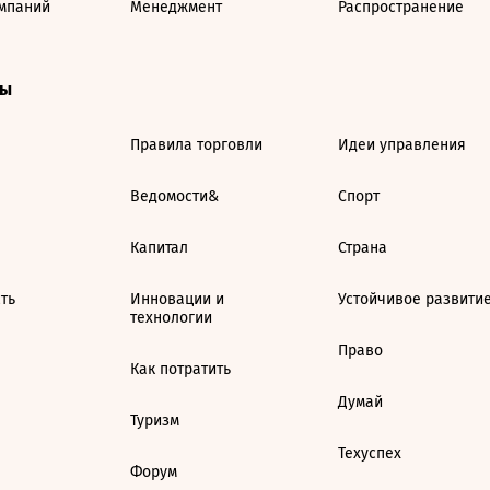
мпаний
Менеджмент
Распространение
ты
Правила торговли
Идеи управления
Ведомости&
Спорт
Капитал
Страна
ть
Инновации и
Устойчивое развити
технологии
Право
Как потратить
Думай
Туризм
Техуспех
Форум