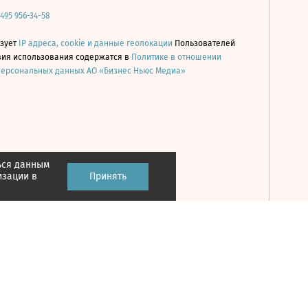
 495 956-34-58
ьзует
IP адреса, cookie и данные геолокации
Пользователей
овия использования содержатся в
Политике в отношении
персональных данных АО «Бизнес Ньюс Медиа»
ься данным
Принять
изации в