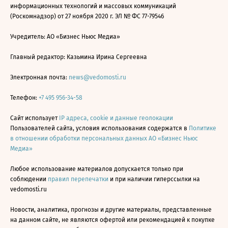
информационных технологий и массовых коммуникаций
(Роскомнадзор) от 27 ноября 2020 г. ЭЛ № ФС 77-79546
Учредитель: АО «Бизнес Ньюс Медиа»
Главный редактор: Казьмина Ирина Сергеевна
Электронная почта:
news@vedomosti.ru
Телефон:
+7 495 956-34-58
Сайт использует
IP адреса, cookie и данные геолокации
Пользователей сайта, условия использования содержатся в
Политике
в отношении обработки персональных данных АО «Бизнес Ньюс
Медиа»
Любое использование материалов допускается только при
соблюдении
правил перепечатки
и при наличии гиперссылки на
vedomosti.ru
Новости, аналитика, прогнозы и другие материалы, представленные
на данном сайте, не являются офертой или рекомендацией к покупке