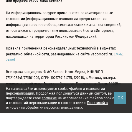
или продаже каких-либо активов.
На информационном ресурсе применяются рекомендательные
технологии (информационные технологии предоставления
информации на основе сбора, систематизации и анализа сведений,
относящихся к предпочтениям пользователей сети «Интернет»,
находящихся на территории Российской Федерации).
Правила применения рекомендательных технологий в виджетах
рекламно-обменной сети, размещенных на сайте vedomosti.ru:
СМИ2
,
24smi
Все права защищены © АО Бизнес Ньюс Медиа, ИНН/КПП
7712108141/771501001, ОГРН 1027739124775, 127018, г. Москва, вн.тер.г.
муниципальный округ Марьина Роща, ул. Полковая, д. 3, стр. 1 1999—
На нашем сайте используются cookie-файлы и технологии
2026
персонализации. Продолжая пользоваться данным сайтом, вы
ОК
подтверждаете свое
согласие
на использование файлов cookie
и технологий персонализации в соответствии с
Политикой в
отношении обработки персональных данных.