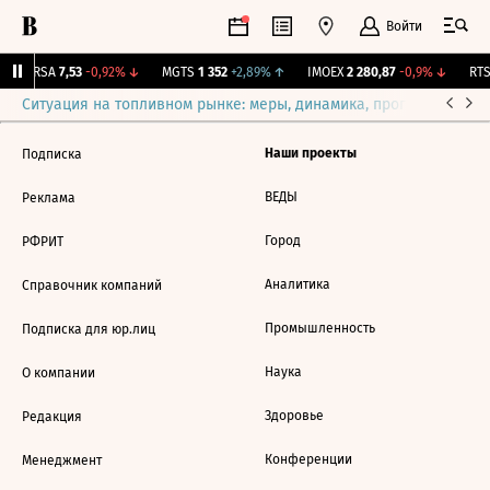
Войти
ARSA
7,53
-0,92%
↓
MGTS
1 352
+2,89%
↑
IMOEX
2 280,87
-0,9%
↓
RTSI
Ситуация на топливном рынке: меры, динамика, прогнозы
Выб
Наши проекты
Подписка
ВЕДЫ
Реклама
Город
РФРИТ
Аналитика
Справочник компаний
Промышленность
Подписка для юр.лиц
Наука
О компании
Здоровье
Редакция
Конференции
Менеджмент