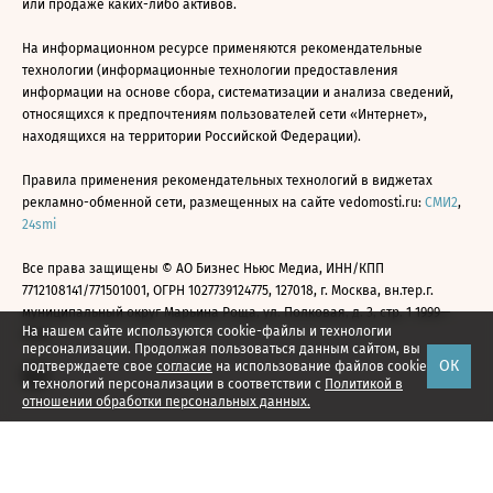
или продаже каких-либо активов.
На информационном ресурсе применяются рекомендательные
технологии (информационные технологии предоставления
информации на основе сбора, систематизации и анализа сведений,
относящихся к предпочтениям пользователей сети «Интернет»,
находящихся на территории Российской Федерации).
Правила применения рекомендательных технологий в виджетах
рекламно-обменной сети, размещенных на сайте vedomosti.ru:
СМИ2
,
24smi
Все права защищены © АО Бизнес Ньюс Медиа, ИНН/КПП
7712108141/771501001, ОГРН 1027739124775, 127018, г. Москва, вн.тер.г.
муниципальный округ Марьина Роща, ул. Полковая, д. 3, стр. 1 1999—
На нашем сайте используются cookie-файлы и технологии
2026
персонализации. Продолжая пользоваться данным сайтом, вы
ОК
подтверждаете свое
согласие
на использование файлов cookie
и технологий персонализации в соответствии с
Политикой в
отношении обработки персональных данных.