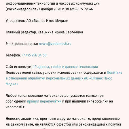
информационных технологий и массовых коммуникаций
(Роскомнадзор) от 27 ноября 2020 г. ЭЛ № ФС 77-79546
Учредитель: АО «Бизнес Ньюс Медиа»
Главный редактор: Казьмина Ирина Сергеевна
Электронная почта:
news@vedomosti.ru
Телефон:
+7 495 956-34-58
Сайт использует
IP адреса, cookie и данные геолокации
Пользователей сайта, условия использования содержатся в
Политике
в отношении обработки персональных данных АО «Бизнес Ньюс
Медиа»
Любое использование материалов допускается только при
соблюдении
правил перепечатки
и при наличии гиперссылки на
vedomosti.ru
Новости, аналитика, прогнозы и другие материалы, представленные
на данном сайте, не являются офертой или рекомендацией к покупке