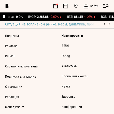
Войти
CNY Бирж.
0
0%
IMOEX
2 285,88
-0,69%
↓
RTSI
884,56
-1,27%
↓
RGBI
115,
Ситуация на топливном рынке: меры, динамика, прогнозы
Выб
Наши проекты
Подписка
ВЕДЫ
Реклама
Город
РФРИТ
Аналитика
Справочник компаний
Промышленность
Подписка для юр.лиц
Наука
О компании
Здоровье
Редакция
Конференции
Менеджмент