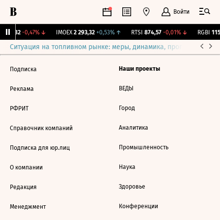
Войти
.
12,182
-0,47%
↓
IMOEX
2 293,32
+0,53%
↑
RTSI
874,57
-0,01%
↓
RGBI
115
Ситуация на топливном рынке: меры, динамика, прогнозы
Выб
Наши проекты
Подписка
ВЕДЫ
Реклама
Город
РФРИТ
Аналитика
Справочник компаний
Промышленность
Подписка для юр.лиц
Наука
О компании
Здоровье
Редакция
Конференции
Менеджмент