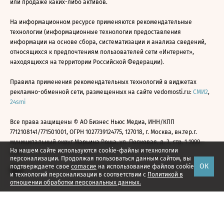
или продаже каких-либо активов.
На информационном ресурсе применяются рекомендательные
технологии (информационные технологии предоставления
информации на основе сбора, систематизации и анализа сведений,
относящихся к предпочтениям пользователей сети «Интернет»,
находящихся на территории Российской Федерации).
Правила применения рекомендательных технологий в виджетах
рекламно-обменной сети, размещенных на сайте vedomosti.ru:
СМИ2
,
24smi
Все права защищены © АО Бизнес Ньюс Медиа, ИНН/КПП
7712108141/771501001, ОГРН 1027739124775, 127018, г. Москва, вн.тер.г.
муниципальный округ Марьина Роща, ул. Полковая, д. 3, стр. 1 1999—
На нашем сайте используются cookie-файлы и технологии
2026
персонализации. Продолжая пользоваться данным сайтом, вы
ОК
подтверждаете свое
согласие
на использование файлов cookie
и технологий персонализации в соответствии с
Политикой в
отношении обработки персональных данных.