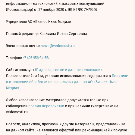
информационных технологий и массовых коммуникаций
(Роскомнадзор) от 27 ноября 2020 г. ЭЛ № ФС 77-79546
Учредитель: АО «Бизнес Ньюс Медиа»
Главный редактор: Казьмина Ирина Сергеевна
Электронная почта:
news@vedomosti.ru
Телефон:
+7 495 956-34-58
Сайт использует
IP адреса, cookie и данные геолокации
Пользователей сайта, условия использования содержатся в
Политике
в отношении обработки персональных данных АО «Бизнес Ньюс
Медиа»
Любое использование материалов допускается только при
соблюдении
правил перепечатки
и при наличии гиперссылки на
vedomosti.ru
Новости, аналитика, прогнозы и другие материалы, представленные
на данном сайте, не являются офертой или рекомендацией к покупке