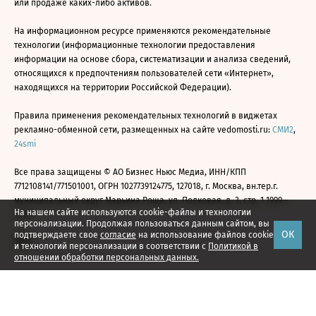
или продаже каких-либо активов.
На информационном ресурсе применяются рекомендательные
технологии (информационные технологии предоставления
информации на основе сбора, систематизации и анализа сведений,
относящихся к предпочтениям пользователей сети «Интернет»,
находящихся на территории Российской Федерации).
Правила применения рекомендательных технологий в виджетах
рекламно-обменной сети, размещенных на сайте vedomosti.ru:
СМИ2
,
24smi
Все права защищены © АО Бизнес Ньюс Медиа, ИНН/КПП
7712108141/771501001, ОГРН 1027739124775, 127018, г. Москва, вн.тер.г.
муниципальный округ Марьина Роща, ул. Полковая, д. 3, стр. 1 1999—
На нашем сайте используются cookie-файлы и технологии
2026
персонализации. Продолжая пользоваться данным сайтом, вы
ОК
подтверждаете свое
согласие
на использование файлов cookie
и технологий персонализации в соответствии с
Политикой в
отношении обработки персональных данных.