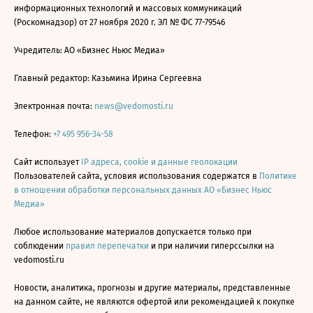
информационных технологий и массовых коммуникаций
(Роскомнадзор) от 27 ноября 2020 г. ЭЛ № ФС 77-79546
Учредитель: АО «Бизнес Ньюс Медиа»
Главный редактор: Казьмина Ирина Сергеевна
Электронная почта:
news@vedomosti.ru
Телефон:
+7 495 956-34-58
Сайт использует
IP адреса, cookie и данные геолокации
Пользователей сайта, условия использования содержатся в
Политике
в отношении обработки персональных данных АО «Бизнес Ньюс
Медиа»
Любое использование материалов допускается только при
соблюдении
правил перепечатки
и при наличии гиперссылки на
vedomosti.ru
Новости, аналитика, прогнозы и другие материалы, представленные
на данном сайте, не являются офертой или рекомендацией к покупке