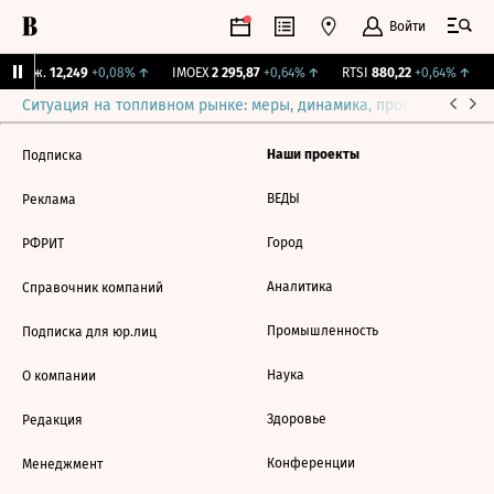
Войти
 Бирж.
12,249
+0,08%
↑
IMOEX
2 295,87
+0,64%
↑
RTSI
880,22
+0,64%
↑
R
Ситуация на топливном рынке: меры, динамика, прогнозы
Выб
Наши проекты
Подписка
ВЕДЫ
Реклама
Город
РФРИТ
Аналитика
Справочник компаний
Промышленность
Подписка для юр.лиц
Наука
О компании
Здоровье
Редакция
Конференции
Менеджмент