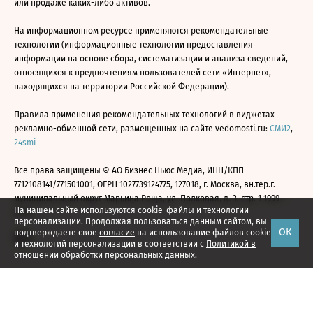
или продаже каких-либо активов.
На информационном ресурсе применяются рекомендательные
технологии (информационные технологии предоставления
информации на основе сбора, систематизации и анализа сведений,
относящихся к предпочтениям пользователей сети «Интернет»,
находящихся на территории Российской Федерации).
Правила применения рекомендательных технологий в виджетах
рекламно-обменной сети, размещенных на сайте vedomosti.ru:
СМИ2
,
24smi
Все права защищены © АО Бизнес Ньюс Медиа, ИНН/КПП
7712108141/771501001, ОГРН 1027739124775, 127018, г. Москва, вн.тер.г.
муниципальный округ Марьина Роща, ул. Полковая, д. 3, стр. 1 1999—
На нашем сайте используются cookie-файлы и технологии
2026
персонализации. Продолжая пользоваться данным сайтом, вы
ОК
подтверждаете свое
согласие
на использование файлов cookie
и технологий персонализации в соответствии с
Политикой в
отношении обработки персональных данных.