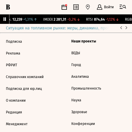
Войти
 Бирж.
12,239
+1,31%
↑
IMOEX
2 281,31
-0,2%
↓
RTSI
874,64
-1,12%
↓
RGBI
Ситуация на топливном рынке: меры, динамика, прогнозы
Выб
Наши проекты
Подписка
ВЕДЫ
Реклама
Город
РФРИТ
Аналитика
Справочник компаний
Промышленность
Подписка для юр.лиц
Наука
О компании
Здоровье
Редакция
Конференции
Менеджмент