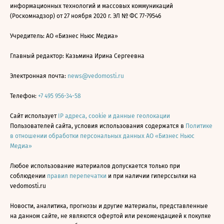
информационных технологий и массовых коммуникаций
(Роскомнадзор) от 27 ноября 2020 г. ЭЛ № ФС 77-79546
Учредитель: АО «Бизнес Ньюс Медиа»
Главный редактор: Казьмина Ирина Сергеевна
Электронная почта:
news@vedomosti.ru
Телефон:
+7 495 956-34-58
Сайт использует
IP адреса, cookie и данные геолокации
Пользователей сайта, условия использования содержатся в
Политике
в отношении обработки персональных данных АО «Бизнес Ньюс
Медиа»
Любое использование материалов допускается только при
соблюдении
правил перепечатки
и при наличии гиперссылки на
vedomosti.ru
Новости, аналитика, прогнозы и другие материалы, представленные
на данном сайте, не являются офертой или рекомендацией к покупке