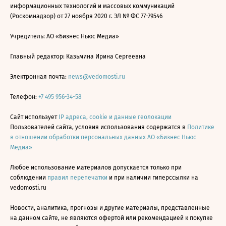
информационных технологий и массовых коммуникаций
(Роскомнадзор) от 27 ноября 2020 г. ЭЛ № ФС 77-79546
Учредитель: АО «Бизнес Ньюс Медиа»
Главный редактор: Казьмина Ирина Сергеевна
Электронная почта:
news@vedomosti.ru
Телефон:
+7 495 956-34-58
Сайт использует
IP адреса, cookie и данные геолокации
Пользователей сайта, условия использования содержатся в
Политике
в отношении обработки персональных данных АО «Бизнес Ньюс
Медиа»
Любое использование материалов допускается только при
соблюдении
правил перепечатки
и при наличии гиперссылки на
vedomosti.ru
Новости, аналитика, прогнозы и другие материалы, представленные
на данном сайте, не являются офертой или рекомендацией к покупке