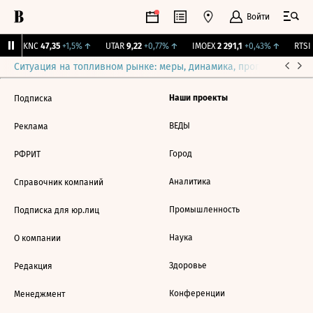
Войти
NKNC
47,35
+1,5%
↑
UTAR
9,22
+0,77%
↑
IMOEX
2 291,1
+0,43%
↑
RTSI
Ситуация на топливном рынке: меры, динамика, прогнозы
Выб
Наши проекты
Подписка
ВЕДЫ
Реклама
Город
РФРИТ
Аналитика
Справочник компаний
Промышленность
Подписка для юр.лиц
Наука
О компании
Здоровье
Редакция
Конференции
Менеджмент