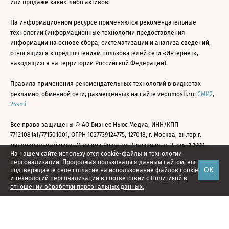
или продаже каких-либо активов.
На информационном ресурсе применяются рекомендательные
технологии (информационные технологии предоставления
информации на основе сбора, систематизации и анализа сведений,
относящихся к предпочтениям пользователей сети «Интернет»,
находящихся на территории Российской Федерации).
Правила применения рекомендательных технологий в виджетах
рекламно-обменной сети, размещенных на сайте vedomosti.ru:
СМИ2
,
24smi
Все права защищены © АО Бизнес Ньюс Медиа, ИНН/КПП
7712108141/771501001, ОГРН 1027739124775, 127018, г. Москва, вн.тер.г.
муниципальный округ Марьина Роща, ул. Полковая, д. 3, стр. 1 1999—
На нашем сайте используются cookie-файлы и технологии
2026
персонализации. Продолжая пользоваться данным сайтом, вы
ОК
подтверждаете свое
согласие
на использование файлов cookie
и технологий персонализации в соответствии с
Политикой в
отношении обработки персональных данных.