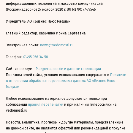
информационных технологий и массовых коммуникаций
(Роскомнадзор) от 27 ноября 2020 г. ЭЛ № ФС 77-79546
Учредитель: АО «Бизнес Ньюс Медиа»
Главный редактор: Казьмина Ирина Сергеевна
Электронная почта:
news@vedomosti.ru
Телефон:
+7 495 956-34-58
Сайт использует
IP адреса, cookie и данные геолокации
Пользователей сайта, условия использования содержатся в
Политике
в отношении обработки персональных данных АО «Бизнес Ньюс
Медиа»
Любое использование материалов допускается только при
соблюдении
правил перепечатки
и при наличии гиперссылки на
vedomosti.ru
Новости, аналитика, прогнозы и другие материалы, представленные
на данном сайте, не являются офертой или рекомендацией к покупке