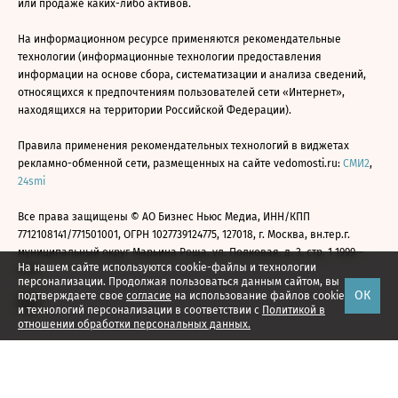
или продаже каких-либо активов.
На информационном ресурсе применяются рекомендательные
технологии (информационные технологии предоставления
информации на основе сбора, систематизации и анализа сведений,
относящихся к предпочтениям пользователей сети «Интернет»,
находящихся на территории Российской Федерации).
Правила применения рекомендательных технологий в виджетах
рекламно-обменной сети, размещенных на сайте vedomosti.ru:
СМИ2
,
24smi
Все права защищены © АО Бизнес Ньюс Медиа, ИНН/КПП
7712108141/771501001, ОГРН 1027739124775, 127018, г. Москва, вн.тер.г.
муниципальный округ Марьина Роща, ул. Полковая, д. 3, стр. 1 1999—
На нашем сайте используются cookie-файлы и технологии
2026
персонализации. Продолжая пользоваться данным сайтом, вы
ОК
подтверждаете свое
согласие
на использование файлов cookie
и технологий персонализации в соответствии с
Политикой в
отношении обработки персональных данных.