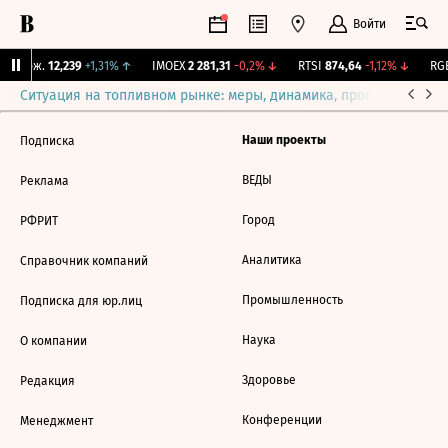
Войти
Y Бирж.
12,239
+1,31%
↑
IMOEX
2 281,31
-0,2%
↓
RTSI
874,64
-1,12%
↓
RGB
Ситуация на топливном рынке: меры, динамика, прогнозы
Выб
Наши проекты
Подписка
ВЕДЫ
Реклама
Город
РФРИТ
Аналитика
Справочник компаний
Промышленность
Подписка для юр.лиц
Наука
О компании
Здоровье
Редакция
Конференции
Менеджмент