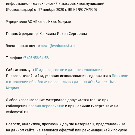
информационных технологий и массовых коммуникаций
(Роскомнадзор) от 27 ноября 2020 г. ЭЛ № ФС 77-79546
Учредитель: АО «Бизнес Ньюс Медиа»
Главный редактор: Казьмина Ирина Сергеевна
Электронная почта:
news@vedomosti.ru
Телефон:
+7 495 956-34-58
Сайт использует
IP адреса, cookie и данные геолокации
Пользователей сайта, условия использования содержатся в
Политике
в отношении обработки персональных данных АО «Бизнес Ньюс
Медиа»
Любое использование материалов допускается только при
соблюдении
правил перепечатки
и при наличии гиперссылки на
vedomosti.ru
Новости, аналитика, прогнозы и другие материалы, представленные
на данном сайте, не являются офертой или рекомендацией к покупке