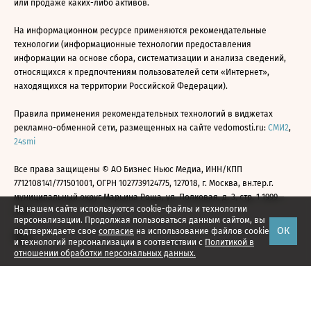
или продаже каких-либо активов.
На информационном ресурсе применяются рекомендательные
технологии (информационные технологии предоставления
информации на основе сбора, систематизации и анализа сведений,
относящихся к предпочтениям пользователей сети «Интернет»,
находящихся на территории Российской Федерации).
Правила применения рекомендательных технологий в виджетах
рекламно-обменной сети, размещенных на сайте vedomosti.ru:
СМИ2
,
24smi
Все права защищены © АО Бизнес Ньюс Медиа, ИНН/КПП
7712108141/771501001, ОГРН 1027739124775, 127018, г. Москва, вн.тер.г.
муниципальный округ Марьина Роща, ул. Полковая, д. 3, стр. 1 1999—
На нашем сайте используются cookie-файлы и технологии
2026
персонализации. Продолжая пользоваться данным сайтом, вы
ОК
подтверждаете свое
согласие
на использование файлов cookie
и технологий персонализации в соответствии с
Политикой в
отношении обработки персональных данных.