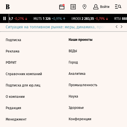
Войти
ISVP
9,7
-0,21%
↓
MGTS
1 326
+0,91%
↑
IMOEX
2 283,55
-0,79%
↓
RTSI
888
Ситуация на топливном рынке: меры, динамика, прогнозы
Выб
Наши проекты
Подписка
ВЕДЫ
Реклама
Город
РФРИТ
Аналитика
Справочник компаний
Промышленность
Подписка для юр.лиц
Наука
О компании
Здоровье
Редакция
Конференции
Менеджмент