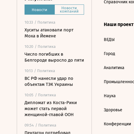
Справочник ко
Новости
Новости
компаний
10:33
/ Политика
Наши проек
Хуситы атаковали порт
Моха в Йемене
ВЕДЫ
10:20
/ Политика
Город
Число погибших в
Белгороде выросло до пяти
Аналитика
10:13
/ Политика
ВС РФ нанесли удар по
Промышленнос
объектам ТЭК Украины
10:05
/ Политика
Наука
Дипломат из Коста-Рики
может стать первой
Здоровье
женщиной-главой ООН
Конференции
09:54
/ Политика
Пентагон потребовал