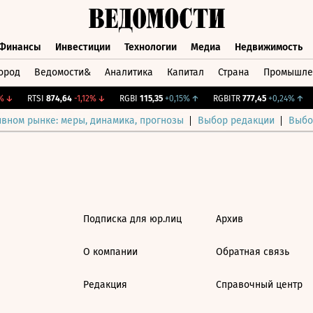
Финансы
Инвестиции
Технологии
Медиа
Недвижимость
ород
Ведомости&
Аналитика
Капитал
Страна
Промышле
а
Финансы
Инвестиции
Технологии
Медиа
Недвижимос
↓
RTSI
874,64
-1,12%
↓
RGBI
115,35
+0,15%
↑
RGBITR
777,45
+0,24%
↑
ивном рынке: меры, динамика, прогнозы
Выбор редакции
Выбо
Подписка для юр.лиц
Архив
О компании
Обратная связь
Редакция
Справочный центр