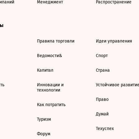
мпаний
Менеджмент
Распространение
ты
Правила торговли
Идеи управления
Ведомости&
Спорт
Капитал
Страна
ть
Инновации и
Устойчивое развити
технологии
Право
Как потратить
Думай
Туризм
Техуспех
Форум