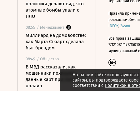
территории Росс
политики делают вид, что
атомные бомбы упали с
Правила примене
НЛО
рекламно-обменно
INFOX
,
24smi
08:55
/ Менеджмент
Миллиард на домоводстве:
Все права защищ
как Марта Стюарт сделала
7712108141/7715010
быт брендом
муниципальный окр
08:49
/ Общество
В МВД рассказали, как
мошенники похищают
На нашем сайте используются c
данные карт при покупках
сайтом, вы подтверждаете свое
онлайн
соответствии с
Политикой в отн
08:33
/ Политика
Что известно об атаке на
жилые кварталы в
Белгороде
08:11
/ Политика
Демократы готовят