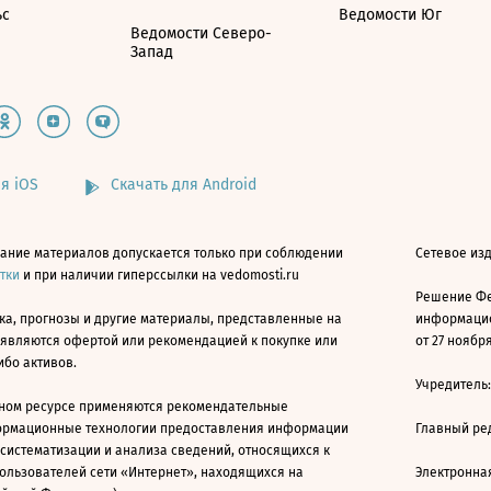
ьс
Ведомости Юг
Ведомости Северо-
Запад
я iOS
Скачать для Android
ание материалов допускается только при соблюдении
Сетевое изд
атки
и при наличии гиперссылки на vedomosti.ru
Решение Фе
ка, прогнозы и другие материалы, представленные на
информацио
 являются офертой или рекомендацией к покупке или
от 27 ноября
ибо активов.
Учредитель
ном ресурсе применяются рекомендательные
ормационные технологии предоставления информации
Главный ре
 систематизации и анализа сведений, относящихся к
ользователей сети «Интернет», находящихся на
Электронна