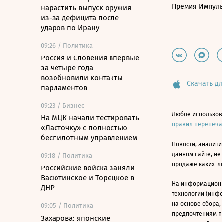
Премия Импул
нарастить выпуск оружия
из-за дефицита после
ударов по Ирану
09:26
/ Политика
Россия и Словения впервые
за четыре года
возобновили контакты
Скачать дл
парламентов
09:23
/ Бизнес
Любое использов
На МЦК начали тестировать
правил перепеч
«Ласточку» с полностью
беспилотным управлением
Новости, аналити
данном сайте, не
09:18
/ Политика
продаже каких-л
Российские войска заняли
Васютинское и Торецкое в
На информацион
ДНР
технологии (инф
на основе сбора,
09:05
/ Политика
предпочтениям п
Захарова: японские