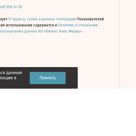
 495 956-34-58
ьзует
IP адреса, cookie и данные геолокации
Пользователей
овия использования содержатся в
Политике в отношении
персональных данных АО «Бизнес Ньюс Медиа»
ься данным
Принять
изации в