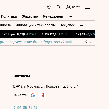
Войти
Политика
Общество
Менеджмент
нность
Инновации и технологии
Техуспех
ть
Политика
Общество
Менеджмент
CNY Бирж.
12,239
+1,31%
↑
ABRD
124,4
+1,3%
↑
UTAR
9,19
+0,44%
↑
IMOEX
ры в Госдуму: каким был и будет российский парламент
Война н
Контакты
127018, г. Москва, ул. Полковая, д. 3, стр. 1
На карте
+7 495 956-34-58