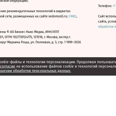
ийской Федерации).
Телефон:
+7
ния рекомендательных технологий в виджетах
й сети, размещенных на сайте vedomosti.ru:
СМИ2
,
Сайт испол
сайта, усл
обработки 
ены © АО Бизнес Ньюс Медиа, ИНН/КПП
01, ОГРН 1027739124775, 127018, г. Москва, вн.тер.г.
уг Марьина Роща, ул. Полковая, д. 3, стр. 1 1999—2026
ookie-файлы и технологии персонализации. Продолжая пользоват
согласие
на использование файлов cookie и технологий персонал
ошении обработки персональных данных.