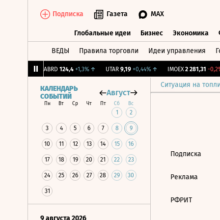
Подписка
Газета
MAX
Глобальные идеи
Бизнес
Экономика
ВЕДЫ
Правила торговли
Идеи управления
Г
Глобальные идеи
Бизнес
Экономик
39
+1,31%
↑
ABRD
124,4
+1,3%
↑
UTAR
9,19
+0,44%
↑
IMOEX
2 281,31
-0,2%
Ситуация на топл
КАЛЕНДАРЬ
Август
СОБЫТИЙ
Пн
Вт
Ср
Чт
Пт
Сб
Вс
1
2
3
4
5
6
7
8
9
10
11
12
13
14
15
16
Подписка
17
18
19
20
21
22
23
24
25
26
27
28
29
30
Реклама
31
РФРИТ
9 августа 2026