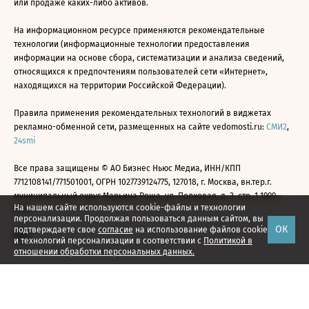
или продаже каких-либо активов.
На информационном ресурсе применяются рекомендательные
технологии (информационные технологии предоставления
информации на основе сбора, систематизации и анализа сведений,
относящихся к предпочтениям пользователей сети «Интернет»,
находящихся на территории Российской Федерации).
Правила применения рекомендательных технологий в виджетах
рекламно-обменной сети, размещенных на сайте vedomosti.ru:
СМИ2
,
24smi
Все права защищены © АО Бизнес Ньюс Медиа, ИНН/КПП
7712108141/771501001, ОГРН 1027739124775, 127018, г. Москва, вн.тер.г.
муниципальный округ Марьина Роща, ул. Полковая, д. 3, стр. 1 1999—
На нашем сайте используются cookie-файлы и технологии
2026
персонализации. Продолжая пользоваться данным сайтом, вы
ОК
подтверждаете свое
согласие
на использование файлов cookie
и технологий персонализации в соответствии с
Политикой в
отношении обработки персональных данных.