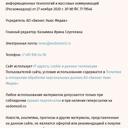
информационных технологий и массовых коммуникаций
(Роскомнадзор) от 27 ноября 2020 г. ЭЛ № ФС 77-79546
Учредитель: АО «Бизнес Ньюс Медиа»
Главный редактор: Казьмина Ирина Сергеевна
Электронная почта:
news@vedomosti.ru
Телефон:
+7 495 956-34-58
Сайт использует
IP адреса, cookie и данные геолокации
Пользователей сайта, условия использования содержатся в
Политике
в отношении обработки персональных данных АО «Бизнес Ньюс
Медиа»
Любое использование материалов допускается только при
соблюдении
правил перепечатки
и при наличии гиперссылки на
vedomosti.ru
Новости, аналитика, прогнозы и другие материалы, представленные
на данном сайте, не являются офертой или рекомендацией к покупке