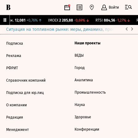
Войти
Y Бирж.
12,081
+0,76%
↑
IMOEX
2 285,88
-0,69%
↓
RTSI
884,56
-1,27%
↓
R
Ситуация на топливном рынке: меры, динамика, прогнозы
Выб
Наши проекты
Подписка
ВЕДЫ
Реклама
Город
РФРИТ
Аналитика
Справочник компаний
Промышленность
Подписка для юр.лиц
Наука
О компании
Здоровье
Редакция
Конференции
Менеджмент