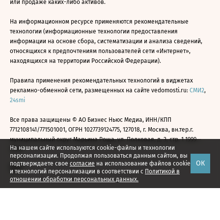
или продаже каких-либо активов.
На информационном ресурсе применяются рекомендательные
технологии (информационные технологии предоставления
информации на основе сбора, систематизации и анализа сведений,
относящихся к предпочтениям пользователей сети «Интернет»,
находящихся на территории Российской Федерации).
Правила применения рекомендательных технологий в виджетах
рекламно-обменной сети, размещенных на сайте vedomosti.ru:
СМИ2
,
24smi
Все права защищены © АО Бизнес Ньюс Медиа, ИНН/КПП
7712108141/771501001, ОГРН 1027739124775, 127018, г. Москва, вн.тер.г.
муниципальный округ Марьина Роща, ул. Полковая, д. 3, стр. 1 1999—
На нашем сайте используются cookie-файлы и технологии
2026
персонализации. Продолжая пользоваться данным сайтом, вы
ОК
подтверждаете свое
согласие
на использование файлов cookie
и технологий персонализации в соответствии с
Политикой в
отношении обработки персональных данных.