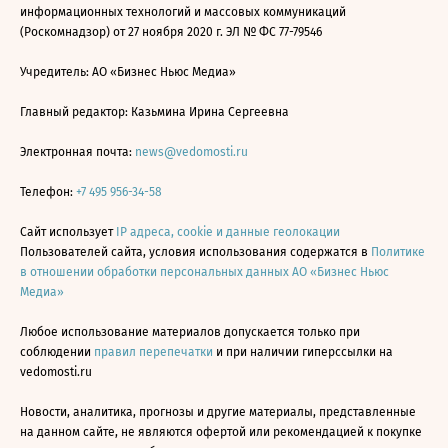
информационных технологий и массовых коммуникаций
(Роскомнадзор) от 27 ноября 2020 г. ЭЛ № ФС 77-79546
Учредитель: АО «Бизнес Ньюс Медиа»
Главный редактор: Казьмина Ирина Сергеевна
Электронная почта:
news@vedomosti.ru
Телефон:
+7 495 956-34-58
Сайт использует
IP адреса, cookie и данные геолокации
Пользователей сайта, условия использования содержатся в
Политике
в отношении обработки персональных данных АО «Бизнес Ньюс
Медиа»
Любое использование материалов допускается только при
соблюдении
правил перепечатки
и при наличии гиперссылки на
vedomosti.ru
Новости, аналитика, прогнозы и другие материалы, представленные
на данном сайте, не являются офертой или рекомендацией к покупке