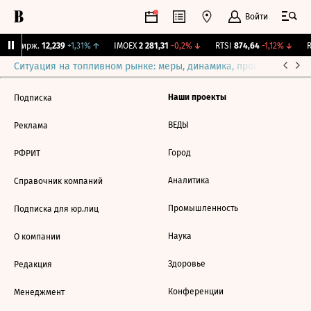
Войти
NY Бирж.
12,239
+1,31%
↑
IMOEX
2 281,31
-0,2%
↓
RTSI
874,64
-1,12%
↓
R
Ситуация на топливном рынке: меры, динамика, прогнозы
Выб
Наши проекты
Подписка
ВЕДЫ
Реклама
Город
РФРИТ
Аналитика
Справочник компаний
Промышленность
Подписка для юр.лиц
Наука
О компании
Здоровье
Редакция
Конференции
Менеджмент