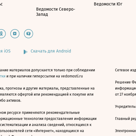
ьс
Ведомости Юг
Ведомости Северо-
Запад
я iOS
Скачать для Android
ание материалов допускается только при соблюдении
Сетевое изд
атки
и при наличии гиперссылки на vedomosti.ru
Решение Фе
ка, прогнозы и другие материалы, представленные на
информацио
 являются офертой или рекомендацией к покупке или
от 27 ноября
ибо активов.
Учредитель
ном ресурсе применяются рекомендательные
ормационные технологии предоставления информации
Главный ре
 систематизации и анализа сведений, относящихся к
ользователей сети «Интернет», находящихся на
Электронна