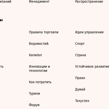
мпаний
Менеджмент
Распространение
ты
Правила торговли
Идеи управления
Ведомости&
Спорт
Капитал
Страна
ть
Инновации и
Устойчивое развити
технологии
Право
Как потратить
Думай
Туризм
Техуспех
Форум