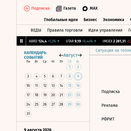
Подписка
Газета
MAX
Глобальные идеи
Бизнес
Экономика
ВЕДЫ
Правила торговли
Идеи управления
Г
Глобальные идеи
Бизнес
Экономик
,239
+1,31%
↑
ABRD
124,4
+1,3%
↑
UTAR
9,19
+0,44%
↑
IMOEX
2 281,31
-0,
Ситуация на топл
КАЛЕНДАРЬ
Август
СОБЫТИЙ
Пн
Вт
Ср
Чт
Пт
Сб
Вс
1
2
3
4
5
6
7
8
9
10
11
12
13
14
15
16
Подписка
17
18
19
20
21
22
23
24
25
26
27
28
29
30
Реклама
31
РФРИТ
9 августа 2026