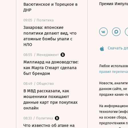
Премия Импул
Васютинское и Торецкое в
ДНР
09:05
/ Политика
Захарова: японские
политики делают вид, что
атомные бомбы упали с
НЛО
Скачать дл
08:55
/ Менеджмент
Миллиард на домоводстве:
Любое использов
как Марта Стюарт сделала
правил перепеч
быт брендом
Новости, аналити
08:49
/ Общество
данном сайте, не
В МВД рассказали, как
продаже каких-л
мошенники похищают
данные карт при покупках
На информацион
онлайн
технологии (инф
на основе сбора,
08:33
/ Политика
предпочтениям п
Что известно об атаке на