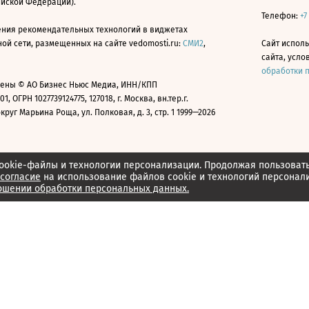
ийской Федерации).
Телефон:
+7
ния рекомендательных технологий в виджетах
й сети, размещенных на сайте vedomosti.ru:
СМИ2
,
Сайт испол
сайта, усл
обработки 
ены © АО Бизнес Ньюс Медиа, ИНН/КПП
01, ОГРН 1027739124775, 127018, г. Москва, вн.тер.г.
уг Марьина Роща, ул. Полковая, д. 3, стр. 1 1999—2026
ookie-файлы и технологии персонализации. Продолжая пользоват
согласие
на использование файлов cookie и технологий персонал
ошении обработки персональных данных.