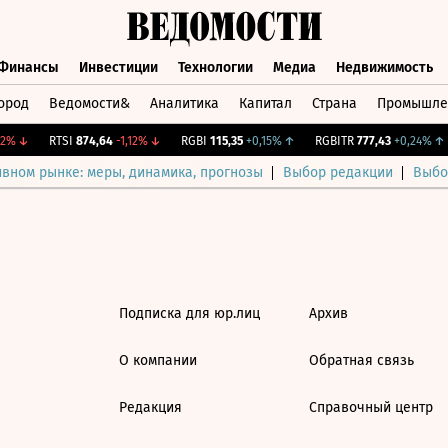
Финансы
Инвестиции
Технологии
Медиа
Недвижимость
ород
Ведомости&
Аналитика
Капитал
Страна
Промышле
а
Финансы
Инвестиции
Технологии
Медиа
Недвижимос
2%
↓
RTSI
874,64
-1,12%
↓
RGBI
115,35
+0,15%
↑
RGBITR
777,43
+0,24%
↑
ивном рынке: меры, динамика, прогнозы
Выбор редакции
Выбо
Подписка для юр.лиц
Архив
О компании
Обратная связь
Редакция
Справочный центр