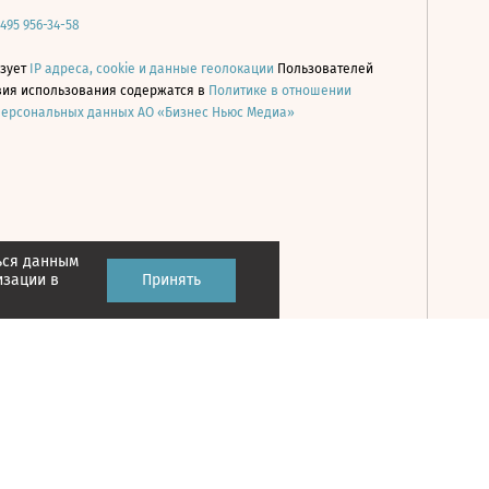
 495 956-34-58
ьзует
IP адреса, cookie и данные геолокации
Пользователей
овия использования содержатся в
Политике в отношении
персональных данных АО «Бизнес Ньюс Медиа»
ься данным
Принять
изации в