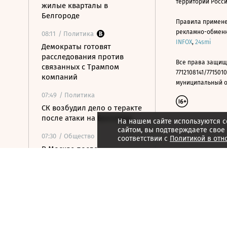
территории Росс
жилые кварталы в
Белгороде
Правила примене
рекламно-обменно
08:11
/ Политика
INFOX
,
24smi
Демократы готовят
расследования против
Все права защищ
связанных с Трампом
7712108141/7715010
компаний
муниципальный окр
07:49
/ Политика
СК возбудил дело о теракте
после атаки на Белгород
На нашем сайте используются c
сайтом, вы подтверждаете свое
07:30
/ Общество
соответствии с
Политикой в отн
В Москве после
аномальной жары
ожидается резкое
похолодание
07:16
/ Политика
Хуситы атаковали НПЗ в
Саудовской Аравии