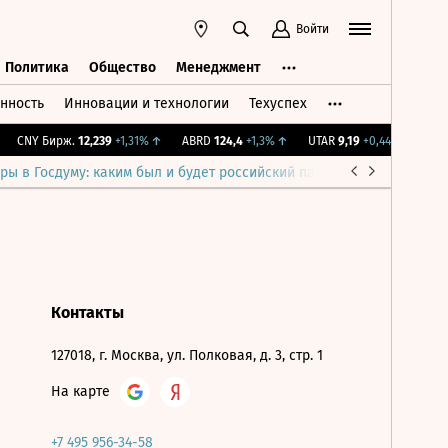
Войти
Политика
Общество
Менеджмент
нность
Инновации и технологии
Техуспех
ть
Политика
Общество
Менеджмент
CNY Бирж.
12,239
+1,31%
↑
ABRD
124,4
+1,3%
↑
UTAR
9,19
+0,44%
↑
IMO
ры в Госдуму: каким был и будет российский парламент
Война н
Контакты
127018, г. Москва, ул. Полковая, д. 3, стр. 1
На карте
+7 495 956-34-58