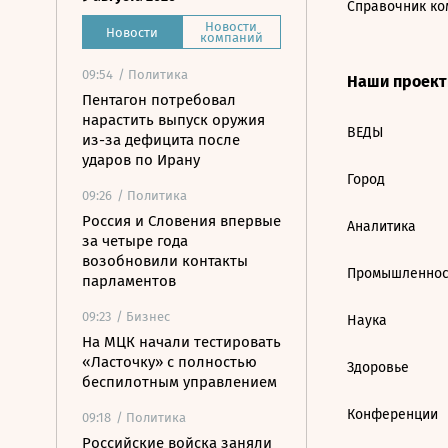
Справочник ко
Новости
Новости
компаний
09:54
/ Политика
Наши проек
Пентагон потребовал
нарастить выпуск оружия
ВЕДЫ
из-за дефицита после
ударов по Ирану
Город
09:26
/ Политика
Россия и Словения впервые
Аналитика
за четыре года
возобновили контакты
Промышленнос
парламентов
09:23
/ Бизнес
Наука
На МЦК начали тестировать
«Ласточку» с полностью
Здоровье
беспилотным управлением
Конференции
09:18
/ Политика
Российские войска заняли