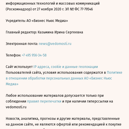
информационных технологий и массовых коммуникаций
(Роскомнадзор) от 27 ноября 2020 г. ЭЛ № ФС 77-79546
Учредитель: АО «Бизнес Ньюс Медиа»
Главный редактор: Казьмина Ирина Сергеевна
Электронная почта:
news@vedomosti.ru
Телефон:
+7 495 956-34-58
Сайт использует
IP адреса, cookie и данные геолокации
Пользователей сайта, условия использования содержатся в
Политике
в отношении обработки персональных данных АО «Бизнес Ньюс
Медиа»
Любое использование материалов допускается только при
соблюдении
правил перепечатки
и при наличии гиперссылки на
vedomosti.ru
Новости, аналитика, прогнозы и другие материалы, представленные
на данном сайте, не являются офертой или рекомендацией к покупке