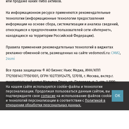
или продаже каких-либо активов.
На информационном ресурсе применяются рекомендательные
технологии (информационные технологии предоставления
информации на основе сбора, систематизации и анализа сведений,
относящихся к предпочтениям пользователей сети «Интернет»,
находящихся на территории Российской Федерации).
Правила применения рекомендательных технологий в виджетах
рекламно-обменной сети, размещенных на сайте vedomosti.ru:
СМИ2
,
24smi
Все права защищены © АО Бизнес Ньюс Медиа, ИНН/КПП
7712108141/771501001, ОГРН 1027739124775, 127018, г. Москва, вн.тер.г.
муниципальный округ Марьина Роща, ул. Полковая, д. 3, стр. 1 1999—
На нашем сайте используются cookie-файлы и технологии
2026
персонализации. Продолжая пользоваться данным сайтом, вы
ОК
подтверждаете свое
согласие
на использование файлов cookie
и технологий персонализации в соответствии с
Политикой в
отношении обработки персональных данных.