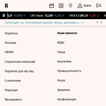
Войти
BI
115,27
+0,08%
↑
CNY Бирж.
12,239
+1,31%
↑
IMOEX
2 281,31
-0,2%
↓
RG
Ситуация на топливном рынке: меры, динамика, прогнозы
Выб
Наши проекты
Подписка
ВЕДЫ
Реклама
Город
РФРИТ
Аналитика
Справочник компаний
Промышленность
Подписка для юр.лиц
Наука
О компании
Здоровье
Редакция
Конференции
Менеджмент