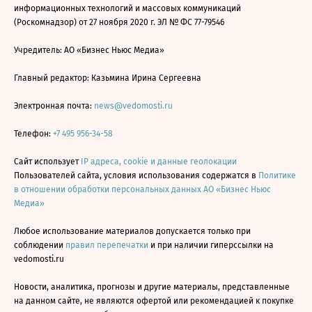
информационных технологий и массовых коммуникаций
(Роскомнадзор) от 27 ноября 2020 г. ЭЛ № ФС 77-79546
Учредитель: АО «Бизнес Ньюс Медиа»
Главный редактор: Казьмина Ирина Сергеевна
Электронная почта:
news@vedomosti.ru
Телефон:
+7 495 956-34-58
Сайт использует
IP адреса, cookie и данные геолокации
Пользователей сайта, условия использования содержатся в
Политике
в отношении обработки персональных данных АО «Бизнес Ньюс
Медиа»
Любое использование материалов допускается только при
соблюдении
правил перепечатки
и при наличии гиперссылки на
vedomosti.ru
Новости, аналитика, прогнозы и другие материалы, представленные
на данном сайте, не являются офертой или рекомендацией к покупке