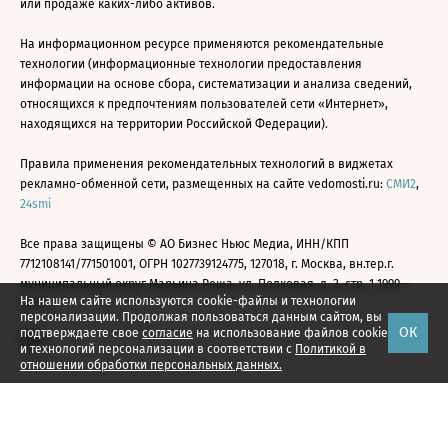
или продаже каких-либо активов.
На информационном ресурсе применяются рекомендательные
технологии (информационные технологии предоставления
информации на основе сбора, систематизации и анализа сведений,
относящихся к предпочтениям пользователей сети «Интернет»,
находящихся на территории Российской Федерации).
Правила применения рекомендательных технологий в виджетах
рекламно-обменной сети, размещенных на сайте vedomosti.ru:
СМИ2
,
24smi
Все права защищены © АО Бизнес Ньюс Медиа, ИНН/КПП
7712108141/771501001, ОГРН 1027739124775, 127018, г. Москва, вн.тер.г.
муниципальный округ Марьина Роща, ул. Полковая, д. 3, стр. 1 1999—
На нашем сайте используются cookie-файлы и технологии
2026
персонализации. Продолжая пользоваться данным сайтом, вы
ОК
подтверждаете свое
согласие
на использование файлов cookie
и технологий персонализации в соответствии с
Политикой в
отношении обработки персональных данных.