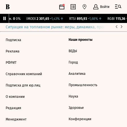
Войти
 Бирж.
0
0%
IMOEX
2 301,65
+1,43%
↑
RTSI
895,93
+1,68%
↑
RGBI
115,36
+
Ситуация на топливном рынке: меры, динамика, прогнозы
Выб
Наши проекты
Подписка
ВЕДЫ
Реклама
Город
РФРИТ
Аналитика
Справочник компаний
Промышленность
Подписка для юр.лиц
Наука
О компании
Здоровье
Редакция
Конференции
Менеджмент