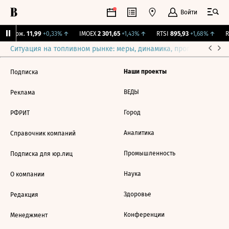
Войти
Y Бирж.
11,99
+0,33%
↑
IMOEX
2 301,65
+1,43%
↑
RTSI
895,93
+1,68%
↑
R
Ситуация на топливном рынке: меры, динамика, прогнозы
Выб
Наши проекты
Подписка
ВЕДЫ
Реклама
Город
РФРИТ
Аналитика
Справочник компаний
Промышленность
Подписка для юр.лиц
Наука
О компании
Здоровье
Редакция
Конференции
Менеджмент