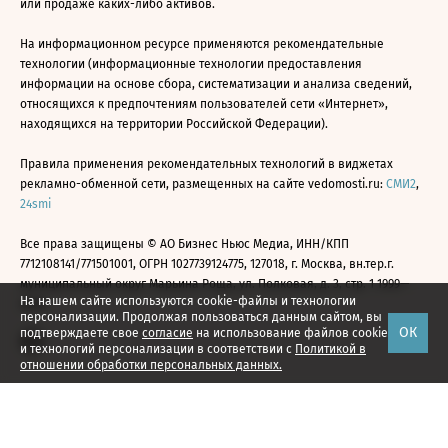
или продаже каких-либо активов.
На информационном ресурсе применяются рекомендательные
технологии (информационные технологии предоставления
информации на основе сбора, систематизации и анализа сведений,
относящихся к предпочтениям пользователей сети «Интернет»,
находящихся на территории Российской Федерации).
Правила применения рекомендательных технологий в виджетах
рекламно-обменной сети, размещенных на сайте vedomosti.ru:
СМИ2
,
24smi
Все права защищены © АО Бизнес Ньюс Медиа, ИНН/КПП
7712108141/771501001, ОГРН 1027739124775, 127018, г. Москва, вн.тер.г.
муниципальный округ Марьина Роща, ул. Полковая, д. 3, стр. 1 1999—
На нашем сайте используются cookie-файлы и технологии
2026
персонализации. Продолжая пользоваться данным сайтом, вы
ОК
подтверждаете свое
согласие
на использование файлов cookie
и технологий персонализации в соответствии с
Политикой в
отношении обработки персональных данных.