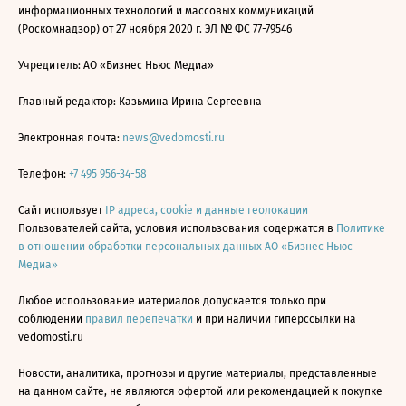
информационных технологий и массовых коммуникаций
(Роскомнадзор) от 27 ноября 2020 г. ЭЛ № ФС 77-79546
Учредитель: АО «Бизнес Ньюс Медиа»
Главный редактор: Казьмина Ирина Сергеевна
Электронная почта:
news@vedomosti.ru
Телефон:
+7 495 956-34-58
Сайт использует
IP адреса, cookie и данные геолокации
Пользователей сайта, условия использования содержатся в
Политике
в отношении обработки персональных данных АО «Бизнес Ньюс
Медиа»
Любое использование материалов допускается только при
соблюдении
правил перепечатки
и при наличии гиперссылки на
vedomosti.ru
Новости, аналитика, прогнозы и другие материалы, представленные
на данном сайте, не являются офертой или рекомендацией к покупке