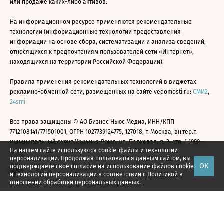
или продаже каких-либо активов.
На информационном ресурсе применяются рекомендательные
технологии (информационные технологии предоставления
информации на основе сбора, систематизации и анализа сведений,
относящихся к предпочтениям пользователей сети «Интернет»,
находящихся на территории Российской Федерации).
Правила применения рекомендательных технологий в виджетах
рекламно-обменной сети, размещенных на сайте vedomosti.ru:
СМИ2
,
24smi
Все права защищены © АО Бизнес Ньюс Медиа, ИНН/КПП
7712108141/771501001, ОГРН 1027739124775, 127018, г. Москва, вн.тер.г.
муниципальный округ Марьина Роща, ул. Полковая, д. 3, стр. 1 1999—
На нашем сайте используются cookie-файлы и технологии
2026
персонализации. Продолжая пользоваться данным сайтом, вы
ОК
подтверждаете свое
согласие
на использование файлов cookie
и технологий персонализации в соответствии с
Политикой в
отношении обработки персональных данных.