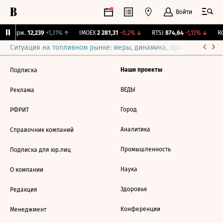
Войти
NY Бирж.
12,239
+1,31%
↑
IMOEX
2 281,31
-0,2%
↓
RTSI
874,64
-1,12%
↓
RG
Ситуация на топливном рынке: меры, динамика, прогнозы
Выб
Наши проекты
Подписка
ВЕДЫ
Реклама
Город
РФРИТ
Аналитика
Справочник компаний
Промышленность
Подписка для юр.лиц
Наука
О компании
Здоровье
Редакция
Конференции
Менеджмент