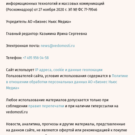
информационных технологий и массовых коммуникаций
(Роскомнадзор) от 27 ноября 2020 г. ЭЛ № ФС 77-79546
Учредитель: АО «Бизнес Ньюс Медиа»
Главный редактор: Казьмина Ирина Сергеевна
Электронная почта:
news@vedomosti.ru
Телефон:
+7 495 956-34-58
Сайт использует
IP адреса, cookie и данные геолокации
Пользователей сайта, условия использования содержатся в
Политике
в отношении обработки персональных данных АО «Бизнес Ньюс
Медиа»
Любое использование материалов допускается только при
соблюдении
правил перепечатки
и при наличии гиперссылки на
vedomosti.ru
Новости, аналитика, прогнозы и другие материалы, представленные
на данном сайте, не являются офертой или рекомендацией к покупке