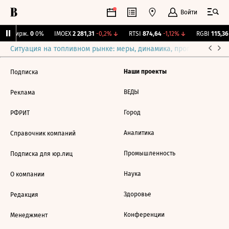
Войти
NY Бирж.
0
0%
IMOEX
2 281,31
-0,2%
↓
RTSI
874,64
-1,12%
↓
RGBI
115,36
Ситуация на топливном рынке: меры, динамика, прогнозы
Выб
Наши проекты
Подписка
ВЕДЫ
Реклама
Город
РФРИТ
Аналитика
Справочник компаний
Промышленность
Подписка для юр.лиц
Наука
О компании
Здоровье
Редакция
Конференции
Менеджмент