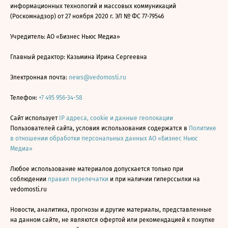
информационных технологий и массовых коммуникаций
(Роскомнадзор) от 27 ноября 2020 г. ЭЛ № ФС 77-79546
Учредитель: АО «Бизнес Ньюс Медиа»
Главный редактор: Казьмина Ирина Сергеевна
Электронная почта:
news@vedomosti.ru
Телефон:
+7 495 956-34-58
Сайт использует
IP адреса, cookie и данные геолокации
Пользователей сайта, условия использования содержатся в
Политике
в отношении обработки персональных данных АО «Бизнес Ньюс
Медиа»
Любое использование материалов допускается только при
соблюдении
правил перепечатки
и при наличии гиперссылки на
vedomosti.ru
Новости, аналитика, прогнозы и другие материалы, представленные
на данном сайте, не являются офертой или рекомендацией к покупке