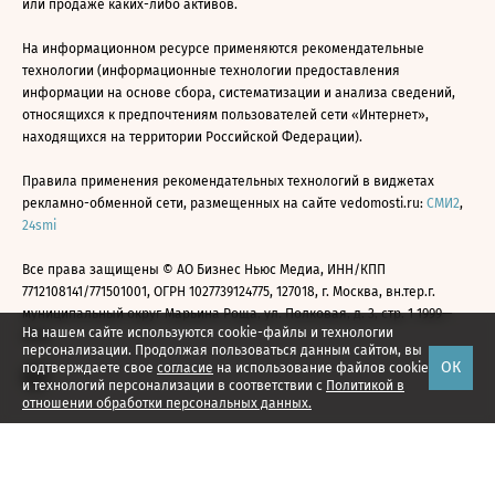
или продаже каких-либо активов.
На информационном ресурсе применяются рекомендательные
технологии (информационные технологии предоставления
информации на основе сбора, систематизации и анализа сведений,
относящихся к предпочтениям пользователей сети «Интернет»,
находящихся на территории Российской Федерации).
Правила применения рекомендательных технологий в виджетах
рекламно-обменной сети, размещенных на сайте vedomosti.ru:
СМИ2
,
24smi
Все права защищены © АО Бизнес Ньюс Медиа, ИНН/КПП
7712108141/771501001, ОГРН 1027739124775, 127018, г. Москва, вн.тер.г.
муниципальный округ Марьина Роща, ул. Полковая, д. 3, стр. 1 1999—
На нашем сайте используются cookie-файлы и технологии
2026
персонализации. Продолжая пользоваться данным сайтом, вы
ОК
подтверждаете свое
согласие
на использование файлов cookie
и технологий персонализации в соответствии с
Политикой в
отношении обработки персональных данных.