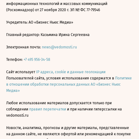
информационных технологий и массовых коммуникаций
(Роскомнадзор) от 27 ноября 2020 г. ЭЛ № ФС 77-79546
Учредитель: АО «Бизнес Ньюс Медиа»
Главный редактор: Казьмина Ирина Сергеевна
Электронная почта:
news@vedomosti.ru
Телефон:
+7 495 956-34-58
Сайт использует
IP адреса, cookie и данные геолокации
Пользователей сайта, условия использования содержатся в
Политике
в отношении обработки персональных данных АО «Бизнес Ньюс
Медиа»
Любое использование материалов допускается только при
соблюдении
правил перепечатки
и при наличии гиперссылки на
vedomosti.ru
Новости, аналитика, прогнозы и другие материалы, представленные
на данном сайте, не являются офертой или рекомендацией к покупке