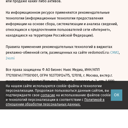
или продаже каких-либо активов.
На информационном ресурсе применяются рекомендательные
технологии (информационные технологии предоставления
информации на основе сбора, систематизации и анализа сведений,
относящихся к предпочтениям пользователей сети «Интернет»,
находящихся на территории Российской Федерации).
Правила применения рекомендательных технологий в виджетах
рекламно-обменной сети, размещенных на сайте vedomosti.ru:
СМИ2
,
24smi
Все права защищены © АО Бизнес Ньюс Медиа, ИНН/КПП
7712108141/771501001, ОГРН 1027739124775, 127018, г. Москва, вн.тер.г.
муниципальный округ Марьина Роща, ул. Полковая, д. 3, стр. 1 1999—
На нашем сайте используются cookie-файлы и технологии
2026
персонализации. Продолжая пользоваться данным сайтом, вы
ОК
подтверждаете свое
согласие
на использование файлов cookie
и технологий персонализации в соответствии с
Политикой в
отношении обработки персональных данных.