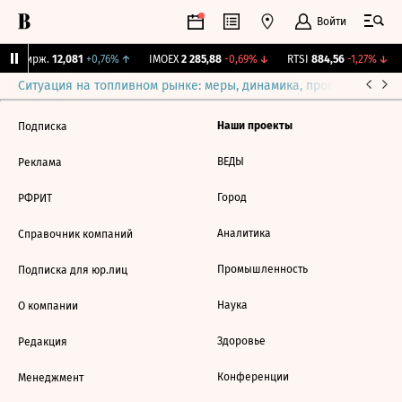
Войти
NY Бирж.
12,081
+0,76%
↑
IMOEX
2 285,88
-0,69%
↓
RTSI
884,56
-1,27%
↓
Ситуация на топливном рынке: меры, динамика, прогнозы
Выб
Наши проекты
Подписка
ВЕДЫ
Реклама
Город
РФРИТ
Аналитика
Справочник компаний
Промышленность
Подписка для юр.лиц
Наука
О компании
Здоровье
Редакция
Конференции
Менеджмент