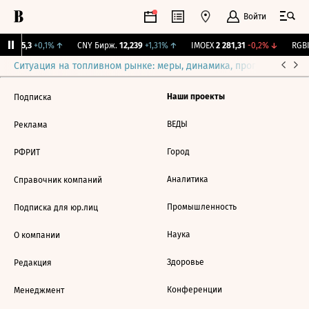
Войти
BI
115,3
+0,1%
↑
CNY Бирж.
12,239
+1,31%
↑
IMOEX
2 281,31
-0,2%
↓
RGBI
Ситуация на топливном рынке: меры, динамика, прогнозы
Выб
Наши проекты
Подписка
ВЕДЫ
Реклама
Город
РФРИТ
Аналитика
Справочник компаний
Промышленность
Подписка для юр.лиц
Наука
О компании
Здоровье
Редакция
Конференции
Менеджмент