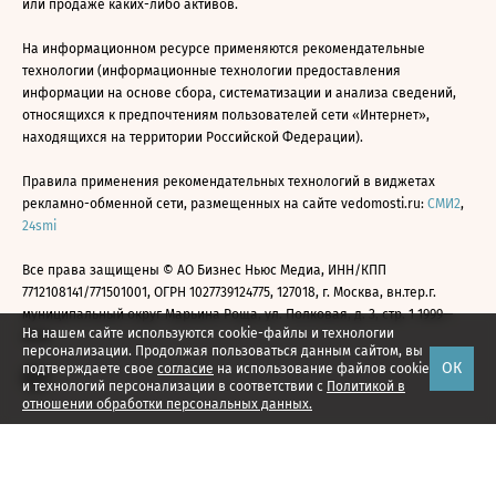
или продаже каких-либо активов.
На информационном ресурсе применяются рекомендательные
технологии (информационные технологии предоставления
информации на основе сбора, систематизации и анализа сведений,
относящихся к предпочтениям пользователей сети «Интернет»,
находящихся на территории Российской Федерации).
Правила применения рекомендательных технологий в виджетах
рекламно-обменной сети, размещенных на сайте vedomosti.ru:
СМИ2
,
24smi
Все права защищены © АО Бизнес Ньюс Медиа, ИНН/КПП
7712108141/771501001, ОГРН 1027739124775, 127018, г. Москва, вн.тер.г.
муниципальный округ Марьина Роща, ул. Полковая, д. 3, стр. 1 1999—
На нашем сайте используются cookie-файлы и технологии
2026
персонализации. Продолжая пользоваться данным сайтом, вы
ОК
подтверждаете свое
согласие
на использование файлов cookie
и технологий персонализации в соответствии с
Политикой в
отношении обработки персональных данных.