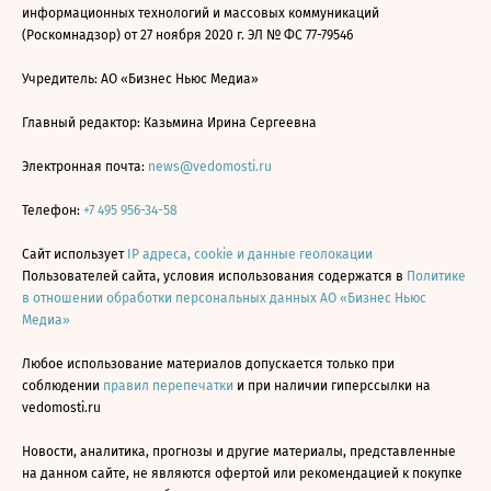
информационных технологий и массовых коммуникаций
(Роскомнадзор) от 27 ноября 2020 г. ЭЛ № ФС 77-79546
Учредитель: АО «Бизнес Ньюс Медиа»
Главный редактор: Казьмина Ирина Сергеевна
Электронная почта:
news@vedomosti.ru
Телефон:
+7 495 956-34-58
Сайт использует
IP адреса, cookie и данные геолокации
Пользователей сайта, условия использования содержатся в
Политике
в отношении обработки персональных данных АО «Бизнес Ньюс
Медиа»
Любое использование материалов допускается только при
соблюдении
правил перепечатки
и при наличии гиперссылки на
vedomosti.ru
Новости, аналитика, прогнозы и другие материалы, представленные
на данном сайте, не являются офертой или рекомендацией к покупке