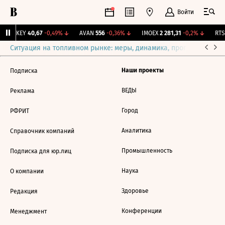
Войти
OKEY
40,67
-0,49%
↓
AVAN
556
-0,36%
↓
IMOEX
2 281,31
-0,2%
↓
RTSI
Ситуация на топливном рынке: меры, динамика, прогнозы
Выб
Наши проекты
Подписка
ВЕДЫ
Реклама
Город
РФРИТ
Аналитика
Справочник компаний
Промышленность
Подписка для юр.лиц
Наука
О компании
Здоровье
Редакция
Конференции
Менеджмент