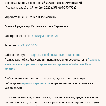
информационных технологий и массовых коммуникаций
(Роскомнадзор) от 27 ноября 2020 г. ЭЛ № ФС 77-79546
Учредитель: АО «Бизнес Ньюс Медиа»
Главный редактор: Казьмина Ирина Сергеевна
Электронная почта:
news@vedomosti.ru
Телефон:
+7 495 956-34-58
Сайт использует
IP адреса, cookie и данные геолокации
Пользователей сайта, условия использования содержатся в
Политике
в отношении обработки персональных данных АО «Бизнес Ньюс
Медиа»
Любое использование материалов допускается только при
соблюдении
правил перепечатки
и при наличии гиперссылки на
vedomosti.ru
Новости, аналитика, прогнозы и другие материалы, представленные
на данном сайте, не являются офертой или рекомендацией к покупке