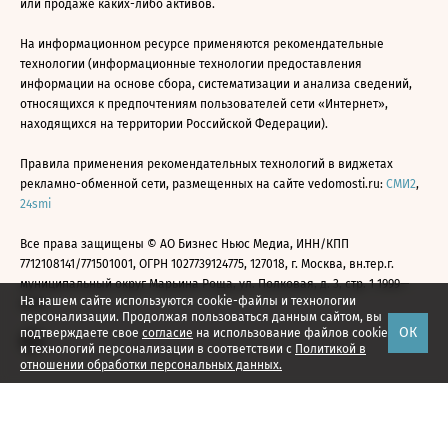
или продаже каких-либо активов.
На информационном ресурсе применяются рекомендательные
технологии (информационные технологии предоставления
информации на основе сбора, систематизации и анализа сведений,
относящихся к предпочтениям пользователей сети «Интернет»,
находящихся на территории Российской Федерации).
Правила применения рекомендательных технологий в виджетах
рекламно-обменной сети, размещенных на сайте vedomosti.ru:
СМИ2
,
24smi
Все права защищены © АО Бизнес Ньюс Медиа, ИНН/КПП
7712108141/771501001, ОГРН 1027739124775, 127018, г. Москва, вн.тер.г.
муниципальный округ Марьина Роща, ул. Полковая, д. 3, стр. 1 1999—
На нашем сайте используются cookie-файлы и технологии
2026
персонализации. Продолжая пользоваться данным сайтом, вы
ОК
подтверждаете свое
согласие
на использование файлов cookie
и технологий персонализации в соответствии с
Политикой в
отношении обработки персональных данных.