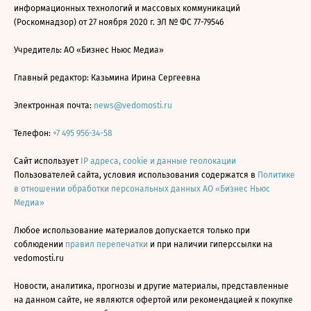
информационных технологий и массовых коммуникаций
(Роскомнадзор) от 27 ноября 2020 г. ЭЛ № ФС 77-79546
Учредитель: АО «Бизнес Ньюс Медиа»
Главный редактор: Казьмина Ирина Сергеевна
Электронная почта:
news@vedomosti.ru
Телефон:
+7 495 956-34-58
Сайт использует
IP адреса, cookie и данные геолокации
Пользователей сайта, условия использования содержатся в
Политике
в отношении обработки персональных данных АО «Бизнес Ньюс
Медиа»
Любое использование материалов допускается только при
соблюдении
правил перепечатки
и при наличии гиперссылки на
vedomosti.ru
Новости, аналитика, прогнозы и другие материалы, представленные
на данном сайте, не являются офертой или рекомендацией к покупке