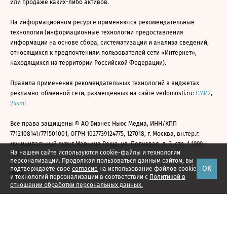
или продаже каких-либо активов.
На информационном ресурсе применяются рекомендательные
технологии (информационные технологии предоставления
информации на основе сбора, систематизации и анализа сведений,
относящихся к предпочтениям пользователей сети «Интернет»,
находящихся на территории Российской Федерации).
Правила применения рекомендательных технологий в виджетах
рекламно-обменной сети, размещенных на сайте vedomosti.ru:
СМИ2
,
24smi
Все права защищены © АО Бизнес Ньюс Медиа, ИНН/КПП
7712108141/771501001, ОГРН 1027739124775, 127018, г. Москва, вн.тер.г.
муниципальный округ Марьина Роща, ул. Полковая, д. 3, стр. 1 1999—
На нашем сайте используются cookie-файлы и технологии
2026
персонализации. Продолжая пользоваться данным сайтом, вы
ОК
подтверждаете свое
согласие
на использование файлов cookie
и технологий персонализации в соответствии с
Политикой в
отношении обработки персональных данных.