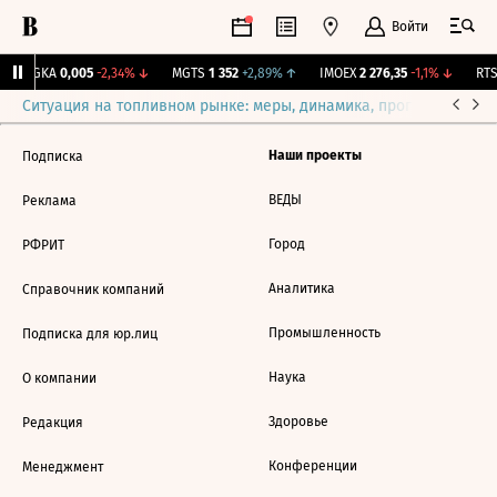
Войти
TGKA
0,005
-2,34%
↓
MGTS
1 352
+2,89%
↑
IMOEX
2 276,35
-1,1%
↓
RTSI
Ситуация на топливном рынке: меры, динамика, прогнозы
Выб
Наши проекты
Подписка
ВЕДЫ
Реклама
Город
РФРИТ
Аналитика
Справочник компаний
Промышленность
Подписка для юр.лиц
Наука
О компании
Здоровье
Редакция
Конференции
Менеджмент