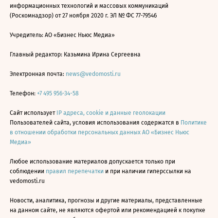
информационных технологий и массовых коммуникаций
(Роскомнадзор) от 27 ноября 2020 г. ЭЛ № ФС 77-79546
Учредитель: АО «Бизнес Ньюс Медиа»
Главный редактор: Казьмина Ирина Сергеевна
Электронная почта:
news@vedomosti.ru
Телефон:
+7 495 956-34-58
Сайт использует
IP адреса, cookie и данные геолокации
Пользователей сайта, условия использования содержатся в
Политике
в отношении обработки персональных данных АО «Бизнес Ньюс
Медиа»
Любое использование материалов допускается только при
соблюдении
правил перепечатки
и при наличии гиперссылки на
vedomosti.ru
Новости, аналитика, прогнозы и другие материалы, представленные
на данном сайте, не являются офертой или рекомендацией к покупке