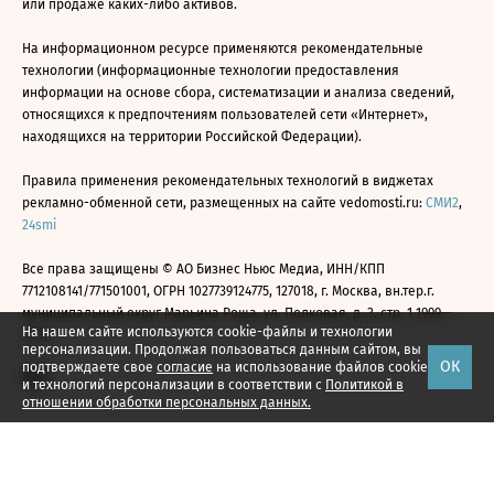
или продаже каких-либо активов.
На информационном ресурсе применяются рекомендательные
технологии (информационные технологии предоставления
информации на основе сбора, систематизации и анализа сведений,
относящихся к предпочтениям пользователей сети «Интернет»,
находящихся на территории Российской Федерации).
Правила применения рекомендательных технологий в виджетах
рекламно-обменной сети, размещенных на сайте vedomosti.ru:
СМИ2
,
24smi
Все права защищены © АО Бизнес Ньюс Медиа, ИНН/КПП
7712108141/771501001, ОГРН 1027739124775, 127018, г. Москва, вн.тер.г.
муниципальный округ Марьина Роща, ул. Полковая, д. 3, стр. 1 1999—
На нашем сайте используются cookie-файлы и технологии
2026
персонализации. Продолжая пользоваться данным сайтом, вы
ОК
подтверждаете свое
согласие
на использование файлов cookie
и технологий персонализации в соответствии с
Политикой в
отношении обработки персональных данных.