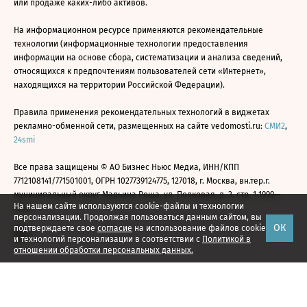
или продаже каких-либо активов.
На информационном ресурсе применяются рекомендательные
технологии (информационные технологии предоставления
информации на основе сбора, систематизации и анализа сведений,
относящихся к предпочтениям пользователей сети «Интернет»,
находящихся на территории Российской Федерации).
Правила применения рекомендательных технологий в виджетах
рекламно-обменной сети, размещенных на сайте vedomosti.ru:
СМИ2
,
24smi
Все права защищены © АО Бизнес Ньюс Медиа, ИНН/КПП
7712108141/771501001, ОГРН 1027739124775, 127018, г. Москва, вн.тер.г.
муниципальный округ Марьина Роща, ул. Полковая, д. 3, стр. 1 1999—
На нашем сайте используются cookie-файлы и технологии
2026
персонализации. Продолжая пользоваться данным сайтом, вы
ОК
подтверждаете свое
согласие
на использование файлов cookie
и технологий персонализации в соответствии с
Политикой в
отношении обработки персональных данных.