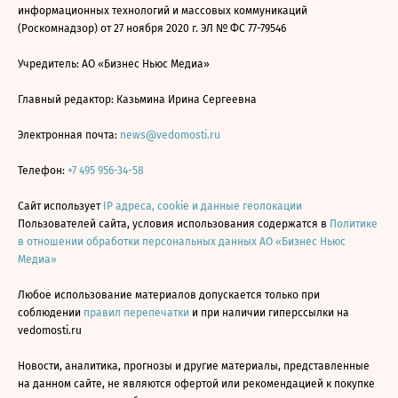
информационных технологий и массовых коммуникаций
(Роскомнадзор) от 27 ноября 2020 г. ЭЛ № ФС 77-79546
Учредитель: АО «Бизнес Ньюс Медиа»
Главный редактор: Казьмина Ирина Сергеевна
Электронная почта:
news@vedomosti.ru
Телефон:
+7 495 956-34-58
Сайт использует
IP адреса, cookie и данные геолокации
Пользователей сайта, условия использования содержатся в
Политике
в отношении обработки персональных данных АО «Бизнес Ньюс
Медиа»
Любое использование материалов допускается только при
соблюдении
правил перепечатки
и при наличии гиперссылки на
vedomosti.ru
Новости, аналитика, прогнозы и другие материалы, представленные
на данном сайте, не являются офертой или рекомендацией к покупке