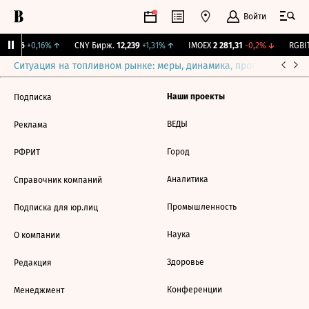
Войти
115,36
+0,16%
↑
CNY Бирж.
12,239
+1,31%
↑
IMOEX
2 281,31
-0,2%
↓
RGBIT
Ситуация на топливном рынке: меры, динамика, прогнозы
Выб
Наши проекты
Подписка
ВЕДЫ
Реклама
Город
РФРИТ
Аналитика
Справочник компаний
Промышленность
Подписка для юр.лиц
Наука
О компании
Здоровье
Редакция
Конференции
Менеджмент