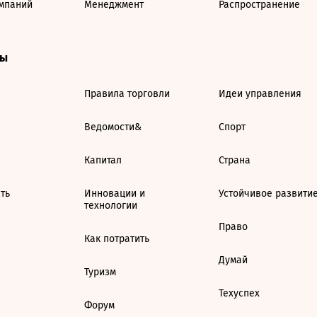
мпаний
Менеджмент
Распространение
ты
Правила торговли
Идеи управления
Ведомости&
Спорт
Капитал
Страна
ть
Инновации и
Устойчивое развити
технологии
Право
Как потратить
Думай
Туризм
Техуспех
Форум