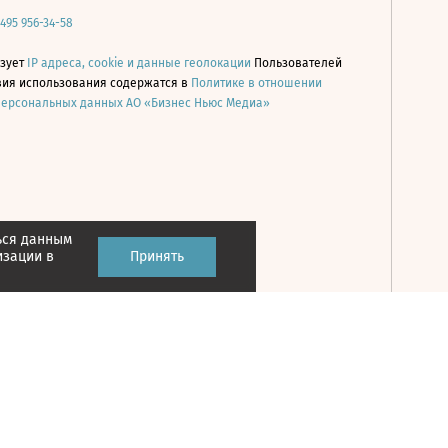
 495 956-34-58
ьзует
IP адреса, cookie и данные геолокации
Пользователей
овия использования содержатся в
Политике в отношении
персональных данных АО «Бизнес Ньюс Медиа»
ься данным
Принять
изации в