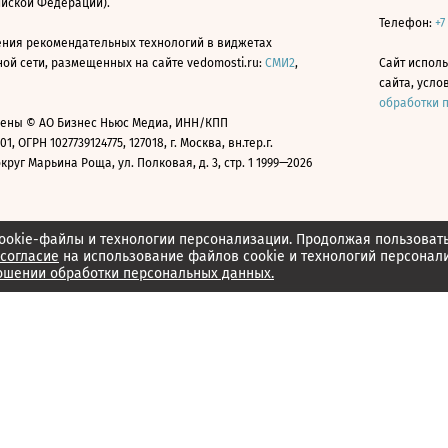
ийской Федерации).
Телефон:
+7
ния рекомендательных технологий в виджетах
й сети, размещенных на сайте vedomosti.ru:
СМИ2
,
Сайт испол
сайта, усл
обработки 
ены © АО Бизнес Ньюс Медиа, ИНН/КПП
01, ОГРН 1027739124775, 127018, г. Москва, вн.тер.г.
уг Марьина Роща, ул. Полковая, д. 3, стр. 1 1999—2026
ookie-файлы и технологии персонализации. Продолжая пользоват
согласие
на использование файлов cookie и технологий персонал
ошении обработки персональных данных.