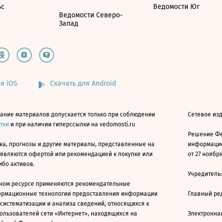
ьс
Ведомости Юг
Ведомости Северо-
Запад
я iOS
Скачать для Android
ание материалов допускается только при соблюдении
Сетевое изд
атки
и при наличии гиперссылки на vedomosti.ru
Решение Фе
ка, прогнозы и другие материалы, представленные на
информацио
 являются офертой или рекомендацией к покупке или
от 27 ноября
ибо активов.
Учредитель
ном ресурсе применяются рекомендательные
ормационные технологии предоставления информации
Главный ре
 систематизации и анализа сведений, относящихся к
ользователей сети «Интернет», находящихся на
Электронна