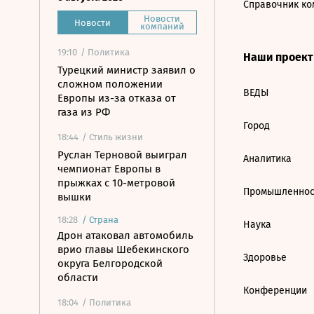
Справочник ко
Новости
Новости
компаний
19:10
/ Политика
Наши проек
Турецкий министр заявил о
сложном положении
ВЕДЫ
Европы из-за отказа от
газа из РФ
Город
18:44
/ Стиль жизни
Руслан Терновой выиграл
Аналитика
чемпионат Европы в
прыжках с 10-метровой
Промышленнос
вышки
18:28
/
Страна
Наука
Дрон атаковал автомобиль
врио главы Шебекинского
Здоровье
округа Белгородской
области
Конференции
18:04
/ Политика