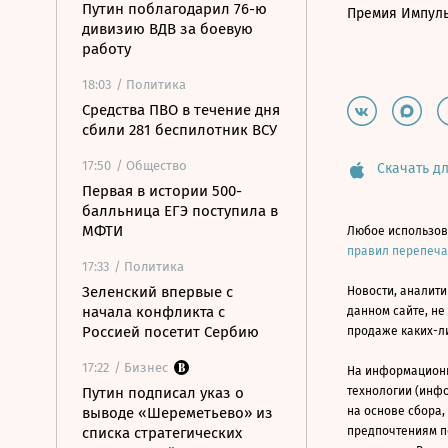
Путин поблагодарил 76-ю
Премия Импул
дивизию ВДВ за боевую
работу
18:03
/ Политика
Средства ПВО в течение дня
сбили 281 беспилотник ВСУ
17:50
/ Общество
Скачать дл
Первая в истории 500-
балльница ЕГЭ поступила в
МФТИ
Любое использов
правил перепеч
17:33
/ Политика
Зеленский впервые с
Новости, аналити
начала конфликта с
данном сайте, не
Россией посетит Сербию
продаже каких-л
17:22
/ Бизнес
На информацион
Путин подписал указ о
технологии (инф
выводе «Шереметьево» из
на основе сбора,
списка стратегических
предпочтениям п