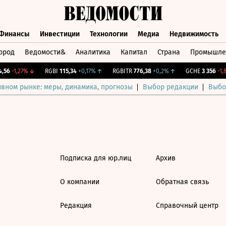
Финансы
Инвестиции
Технологии
Медиа
Недвижимость
ород
Ведомости&
Аналитика
Капитал
Страна
Промышле
а
Финансы
Инвестиции
Технологии
Медиа
Недвижимос
,56
-1,27%
↓
RGBI
115,34
+0,17%
↑
RGBITR
776,38
+0,2%
↑
GCHE
3 356
-1,8
ивном рынке: меры, динамика, прогнозы
Выбор редакции
Выбо
Подписка для юр.лиц
Архив
О компании
Обратная связь
Редакция
Справочный центр