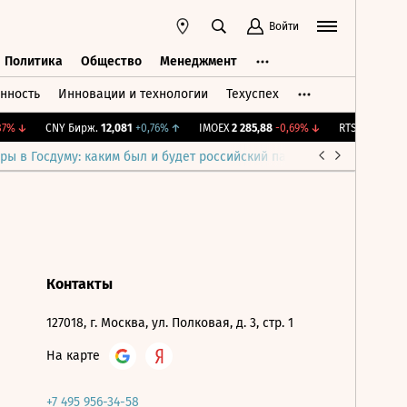
Войти
Политика
Общество
Менеджмент
нность
Инновации и технологии
Техуспех
ть
Политика
Общество
Менеджмент
7%
↓
CNY Бирж.
12,081
+0,76%
↑
IMOEX
2 285,88
-0,69%
↓
RTSI
884,56
-1
ры в Госдуму: каким был и будет российский парламент
Война н
Контакты
127018, г. Москва, ул. Полковая, д. 3, стр. 1
На карте
+7 495 956-34-58