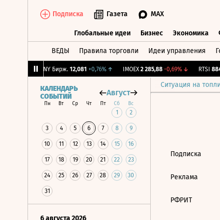
Подписка
Газета
MAX
Глобальные идеи
Бизнес
Экономика
ВЕДЫ
Правила торговли
Идеи управления
Г
Глобальные идеи
Бизнес
Экономик
6
-1,87%
↓
CNY Бирж.
12,081
+0,76%
↑
IMOEX
2 285,88
-0,69%
↓
RTSI
884
Ситуация на топл
КАЛЕНДАРЬ
Август
СОБЫТИЙ
Пн
Вт
Ср
Чт
Пт
Сб
Вс
1
2
3
4
5
6
7
8
9
10
11
12
13
14
15
16
Подписка
17
18
19
20
21
22
23
24
25
26
27
28
29
30
Реклама
31
РФРИТ
6 августа 2026