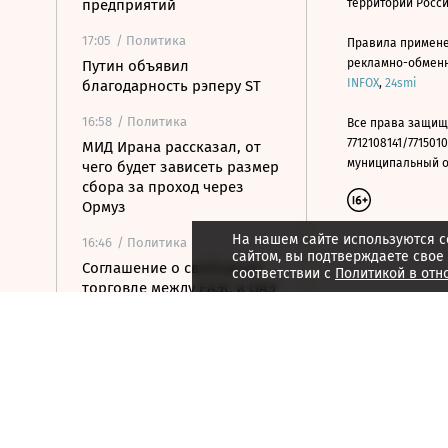
предприятий
территории Росс
17:05
/ Политика
Правила примене
рекламно-обменно
Путин объявил
INFOX
,
24smi
благодарность рэперу ST
16:58
/ Политика
Все права защищ
7712108141/7715010
МИД Ирана рассказал, от
муниципальный окр
чего будет зависеть размер
сбора за проход через
Ормуз
На нашем сайте используются c
16:46
/ Политика
сайтом, вы подтверждаете свое
Соглашение о свободной
соответствии с
Политикой в отн
торговле между ЕАЭС и ОАЭ
вступит в силу 6 октября
16:31
/
Страна
Роспотребнадзор сообщил
о загрязнении воздуха в
Энгельсе и Саратове
16:27
/ Политика