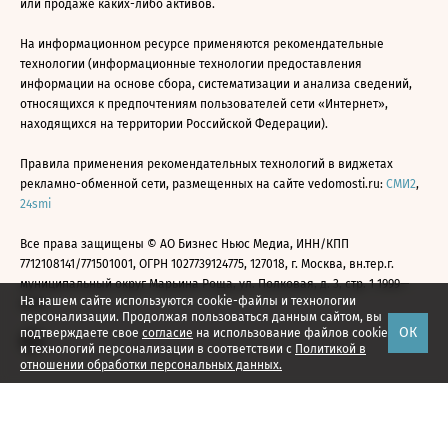
или продаже каких-либо активов.
На информационном ресурсе применяются рекомендательные
технологии (информационные технологии предоставления
информации на основе сбора, систематизации и анализа сведений,
относящихся к предпочтениям пользователей сети «Интернет»,
находящихся на территории Российской Федерации).
Правила применения рекомендательных технологий в виджетах
рекламно-обменной сети, размещенных на сайте vedomosti.ru:
СМИ2
,
24smi
Все права защищены © АО Бизнес Ньюс Медиа, ИНН/КПП
7712108141/771501001, ОГРН 1027739124775, 127018, г. Москва, вн.тер.г.
муниципальный округ Марьина Роща, ул. Полковая, д. 3, стр. 1 1999—
На нашем сайте используются cookie-файлы и технологии
2026
персонализации. Продолжая пользоваться данным сайтом, вы
ОК
подтверждаете свое
согласие
на использование файлов cookie
и технологий персонализации в соответствии с
Политикой в
отношении обработки персональных данных.