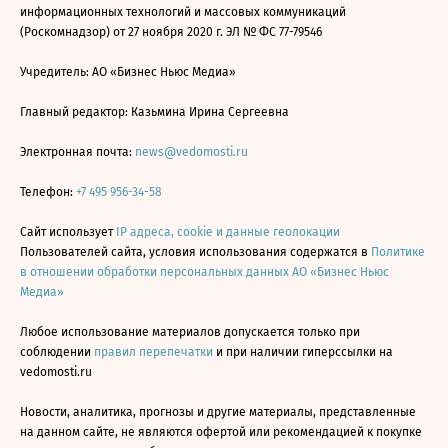
информационных технологий и массовых коммуникаций
(Роскомнадзор) от 27 ноября 2020 г. ЭЛ № ФС 77-79546
Учредитель: АО «Бизнес Ньюс Медиа»
Главный редактор: Казьмина Ирина Сергеевна
Электронная почта:
news@vedomosti.ru
Телефон:
+7 495 956-34-58
Сайт использует
IP адреса, cookie и данные геолокации
Пользователей сайта, условия использования содержатся в
Политике
в отношении обработки персональных данных АО «Бизнес Ньюс
Медиа»
Любое использование материалов допускается только при
соблюдении
правил перепечатки
и при наличии гиперссылки на
vedomosti.ru
Новости, аналитика, прогнозы и другие материалы, представленные
на данном сайте, не являются офертой или рекомендацией к покупке