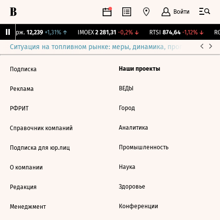
Войти
NY Бирж.
12,239
+1,31%
↑
IMOEX
2 281,31
-0,2%
↓
RTSI
874,64
-1,12%
↓
RG
Ситуация на топливном рынке: меры, динамика, прогнозы
Выб
Наши проекты
Подписка
ВЕДЫ
Реклама
Город
РФРИТ
Аналитика
Справочник компаний
Промышленность
Подписка для юр.лиц
Наука
О компании
Здоровье
Редакция
Конференции
Менеджмент