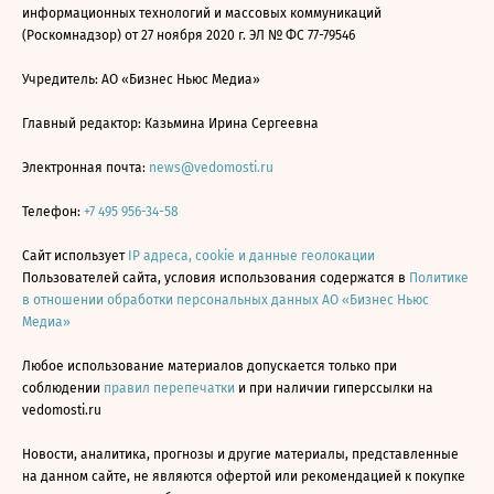
информационных технологий и массовых коммуникаций
(Роскомнадзор) от 27 ноября 2020 г. ЭЛ № ФС 77-79546
Учредитель: АО «Бизнес Ньюс Медиа»
Главный редактор: Казьмина Ирина Сергеевна
Электронная почта:
news@vedomosti.ru
Телефон:
+7 495 956-34-58
Сайт использует
IP адреса, cookie и данные геолокации
Пользователей сайта, условия использования содержатся в
Политике
в отношении обработки персональных данных АО «Бизнес Ньюс
Медиа»
Любое использование материалов допускается только при
соблюдении
правил перепечатки
и при наличии гиперссылки на
vedomosti.ru
Новости, аналитика, прогнозы и другие материалы, представленные
на данном сайте, не являются офертой или рекомендацией к покупке