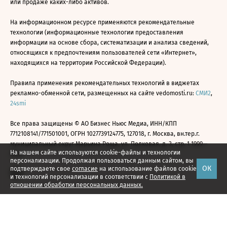
или продаже каких-либо активов.
На информационном ресурсе применяются рекомендательные
технологии (информационные технологии предоставления
информации на основе сбора, систематизации и анализа сведений,
относящихся к предпочтениям пользователей сети «Интернет»,
находящихся на территории Российской Федерации).
Правила применения рекомендательных технологий в виджетах
рекламно-обменной сети, размещенных на сайте vedomosti.ru:
СМИ2
,
24smi
Все права защищены © АО Бизнес Ньюс Медиа, ИНН/КПП
7712108141/771501001, ОГРН 1027739124775, 127018, г. Москва, вн.тер.г.
муниципальный округ Марьина Роща, ул. Полковая, д. 3, стр. 1 1999—
На нашем сайте используются cookie-файлы и технологии
2026
персонализации. Продолжая пользоваться данным сайтом, вы
ОК
подтверждаете свое
согласие
на использование файлов cookie
и технологий персонализации в соответствии с
Политикой в
отношении обработки персональных данных.