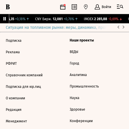
Войти
BI
115,35
+0,18%
↑
CNY Бирж.
12,081
+0,76%
↑
IMOEX
2 285,88
-0,69%
↓
R
Ситуация на топливном рынке: меры, динамика, прогнозы
Выб
Наши проекты
Подписка
ВЕДЫ
Реклама
Город
РФРИТ
Аналитика
Справочник компаний
Промышленность
Подписка для юр.лиц
Наука
О компании
Здоровье
Редакция
Конференции
Менеджмент