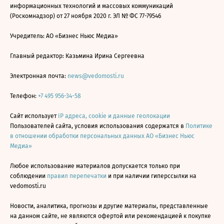
информационных технологий и массовых коммуникаций
(Роскомнадзор) от 27 ноября 2020 г. ЭЛ № ФС 77-79546
Учредитель: АО «Бизнес Ньюс Медиа»
Главный редактор: Казьмина Ирина Сергеевна
Электронная почта:
news@vedomosti.ru
Телефон:
+7 495 956-34-58
Сайт использует
IP адреса, cookie и данные геолокации
Пользователей сайта, условия использования содержатся в
Политике
в отношении обработки персональных данных АО «Бизнес Ньюс
Медиа»
Любое использование материалов допускается только при
соблюдении
правил перепечатки
и при наличии гиперссылки на
vedomosti.ru
Новости, аналитика, прогнозы и другие материалы, представленные
на данном сайте, не являются офертой или рекомендацией к покупке