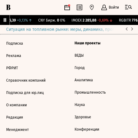
Войти
BI
115,39
+0,13%
↑
CNY Бирж.
0
0%
IMOEX
2 285,88
-0,69%
↓
RGBITR
776,
Ситуация на топливном рынке: меры, динамика, прогнозы
Выб
Наши проекты
Подписка
ВЕДЫ
Реклама
Город
РФРИТ
Аналитика
Справочник компаний
Промышленность
Подписка для юр.лиц
Наука
О компании
Здоровье
Редакция
Конференции
Менеджмент