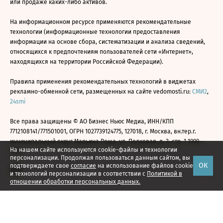
или продаже каких-либо активов.
На информационном ресурсе применяются рекомендательные
технологии (информационные технологии предоставления
информации на основе сбора, систематизации и анализа сведений,
относящихся к предпочтениям пользователей сети «Интернет»,
находящихся на территории Российской Федерации).
Правила применения рекомендательных технологий в виджетах
рекламно-обменной сети, размещенных на сайте vedomosti.ru:
СМИ2
,
24smi
Все права защищены © АО Бизнес Ньюс Медиа, ИНН/КПП
7712108141/771501001, ОГРН 1027739124775, 127018, г. Москва, вн.тер.г.
муниципальный округ Марьина Роща, ул. Полковая, д. 3, стр. 1 1999—
На нашем сайте используются cookie-файлы и технологии
2026
персонализации. Продолжая пользоваться данным сайтом, вы
ОК
подтверждаете свое
согласие
на использование файлов cookie
и технологий персонализации в соответствии с
Политикой в
отношении обработки персональных данных.