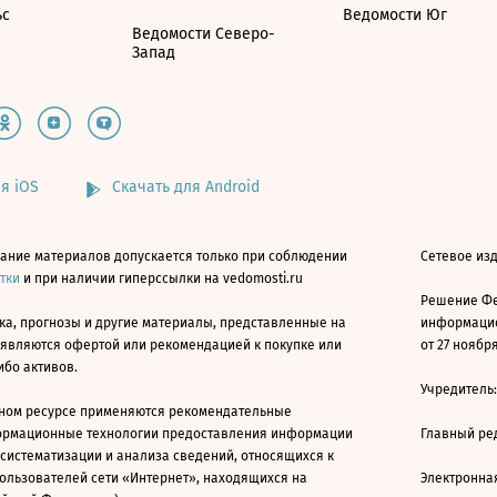
ьс
Ведомости Юг
Ведомости Северо-
Запад
я iOS
Скачать для Android
ание материалов допускается только при соблюдении
Сетевое изд
атки
и при наличии гиперссылки на vedomosti.ru
Решение Фе
ка, прогнозы и другие материалы, представленные на
информацио
 являются офертой или рекомендацией к покупке или
от 27 ноября
ибо активов.
Учредитель
ном ресурсе применяются рекомендательные
ормационные технологии предоставления информации
Главный ре
 систематизации и анализа сведений, относящихся к
ользователей сети «Интернет», находящихся на
Электронна