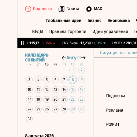
Подписка
Газета
MAX
Глобальные идеи
Бизнес
Экономика
ВЕДЫ
Правила торговли
Идеи управления
Г
Глобальные идеи
Бизнес
Экономик
1,12%
↓
RGBI
115,17
-0,06%
↓
CNY Бирж.
12,239
+1,31%
↑
IMOEX
2 281,31
-
Ситуация на топл
КАЛЕНДАРЬ
Август
СОБЫТИЙ
Пн
Вт
Ср
Чт
Пт
Сб
Вс
1
2
3
4
5
6
7
8
9
10
11
12
13
14
15
16
Подписка
17
18
19
20
21
22
23
24
25
26
27
28
29
30
Реклама
31
РФРИТ
8 августа 2026