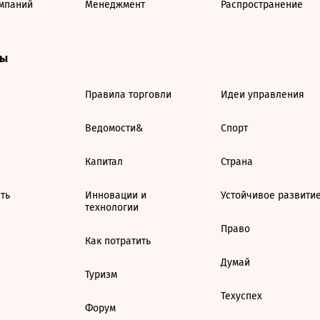
мпаний
Менеджмент
Распространение
ты
Правила торговли
Идеи управления
Ведомости&
Спорт
Капитал
Страна
ть
Инновации и
Устойчивое развити
технологии
Право
Как потратить
Думай
Туризм
Техуспех
Форум