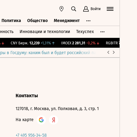
Войти
Политика
Общество
Менеджмент
нность
Инновации и технологии
Техуспех
ть
Политика
Общество
Менеджмент
↓
CNY Бирж.
12,239
+1,31%
↑
IMOEX
2 281,31
-0,2%
↓
RGBITR
775,48
-0,0
ры в Госдуму: каким был и будет российский парламент
Война н
Контакты
127018, г. Москва, ул. Полковая, д. 3, стр. 1
На карте
+7 495 956-34-58