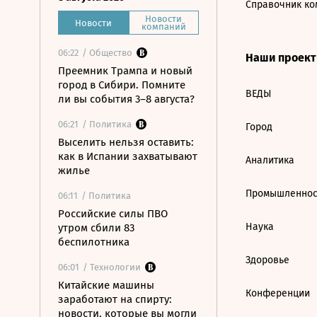
Справочник ко
Новости
Новости
компаний
06:22
/ Общество
Наши проек
Преемник Трампа и новый
город в Сибири. Помните
ВЕДЫ
ли вы события 3–8 августа?
06:21
/ Политика
Город
Выселить нельзя оставить:
как в Испании захватывают
Аналитика
жилье
Промышленнос
06:11
/ Политика
Российские силы ПВО
Наука
утром сбили 83
беспилотника
Здоровье
06:01
/ Технологии
Китайские машины
Конференции
заработают на спирту:
новости, которые вы могли