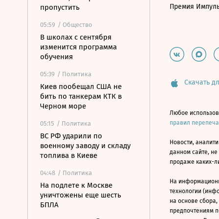
Премия Импул
пропустить
05:59
/ Общество
В школах с сентября
изменится программа
обучения
05:39
/ Политика
Скачать дл
Киев пообещал США не
бить по танкерам КТК в
Черном море
Любое использов
правил перепеч
05:15
/ Политика
ВС РФ ударили по
Новости, аналити
военному заводу и складу
данном сайте, не
топлива в Киеве
продаже каких-л
04:48
/ Политика
На информацион
На подлете к Москве
технологии (инф
уничтожены еще шесть
на основе сбора,
БПЛА
предпочтениям п