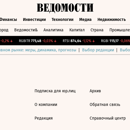
Финансы
Инвестиции
Технологии
Медиа
Недвижимость
ород
Ведомости&
Аналитика
Капитал
Страна
Промышле
а
Финансы
Инвестиции
Технологии
Медиа
Недвижимос
0,2%
↓
RGBITR
775,48
-0,03%
↓
RTSI
874,64
-1,12%
↓
RGBI
115,17
-0,06%
ивном рынке: меры, динамика, прогнозы
Выбор редакции
Выбо
Подписка для юр.лиц
Архив
О компании
Обратная связь
Редакция
Справочный центр