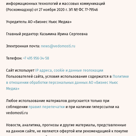
информационных технологий и массовых коммуникаций
(Роскомнадзор) от 27 ноября 2020 г. ЭЛ № ФС 77-79546
Учредитель: АО «Бизнес Ньюс Медиа»
Главный редактор: Казьмина Ирина Сергеевна
Электронная почта:
news@vedomosti.ru
Телефон:
+7 495 956-34-58
Сайт использует
IP адреса, cookie и данные геолокации
Пользователей сайта, условия использования содержатся в
Политике
в отношении обработки персональных данных АО «Бизнес Ньюс
Медиа»
Любое использование материалов допускается только при
соблюдении
правил перепечатки
и при наличии гиперссылки на
vedomosti.ru
Новости, аналитика, прогнозы и другие материалы, представленные
на данном сайте, не являются офертой или рекомендацией к покупке