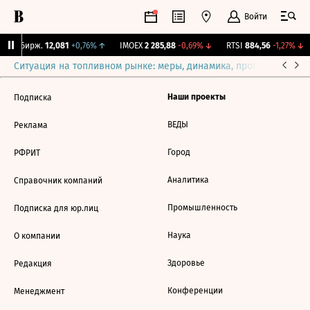
Войти
CNY Бирж.
12,081
+0,76%
↑
IMOEX
2 285,88
-0,69%
↓
RTSI
884,56
-1,27%
↓
Ситуация на топливном рынке: меры, динамика, прогнозы
Выб
Наши проекты
Подписка
ВЕДЫ
Реклама
Город
РФРИТ
Аналитика
Справочник компаний
Промышленность
Подписка для юр.лиц
Наука
О компании
Здоровье
Редакция
Конференции
Менеджмент