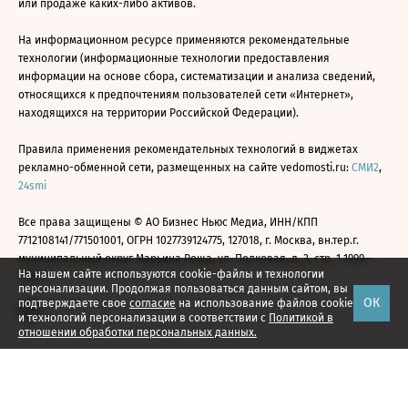
или продаже каких-либо активов.
На информационном ресурсе применяются рекомендательные
технологии (информационные технологии предоставления
информации на основе сбора, систематизации и анализа сведений,
относящихся к предпочтениям пользователей сети «Интернет»,
находящихся на территории Российской Федерации).
Правила применения рекомендательных технологий в виджетах
рекламно-обменной сети, размещенных на сайте vedomosti.ru:
СМИ2
,
24smi
Все права защищены © АО Бизнес Ньюс Медиа, ИНН/КПП
7712108141/771501001, ОГРН 1027739124775, 127018, г. Москва, вн.тер.г.
муниципальный округ Марьина Роща, ул. Полковая, д. 3, стр. 1 1999—
На нашем сайте используются cookie-файлы и технологии
2026
персонализации. Продолжая пользоваться данным сайтом, вы
ОК
подтверждаете свое
согласие
на использование файлов cookie
и технологий персонализации в соответствии с
Политикой в
отношении обработки персональных данных.