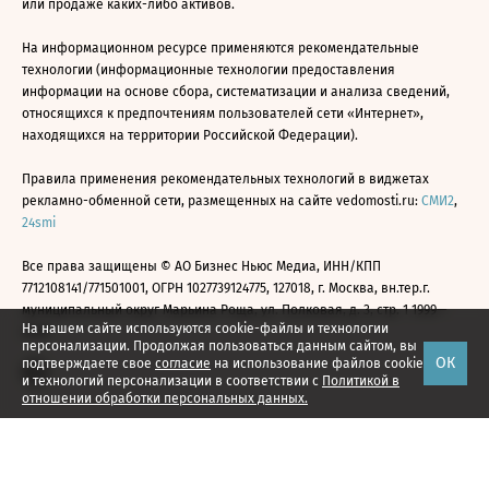
или продаже каких-либо активов.
На информационном ресурсе применяются рекомендательные
технологии (информационные технологии предоставления
информации на основе сбора, систематизации и анализа сведений,
относящихся к предпочтениям пользователей сети «Интернет»,
находящихся на территории Российской Федерации).
Правила применения рекомендательных технологий в виджетах
рекламно-обменной сети, размещенных на сайте vedomosti.ru:
СМИ2
,
24smi
Все права защищены © АО Бизнес Ньюс Медиа, ИНН/КПП
7712108141/771501001, ОГРН 1027739124775, 127018, г. Москва, вн.тер.г.
муниципальный округ Марьина Роща, ул. Полковая, д. 3, стр. 1 1999—
На нашем сайте используются cookie-файлы и технологии
2026
персонализации. Продолжая пользоваться данным сайтом, вы
ОК
подтверждаете свое
согласие
на использование файлов cookie
и технологий персонализации в соответствии с
Политикой в
отношении обработки персональных данных.