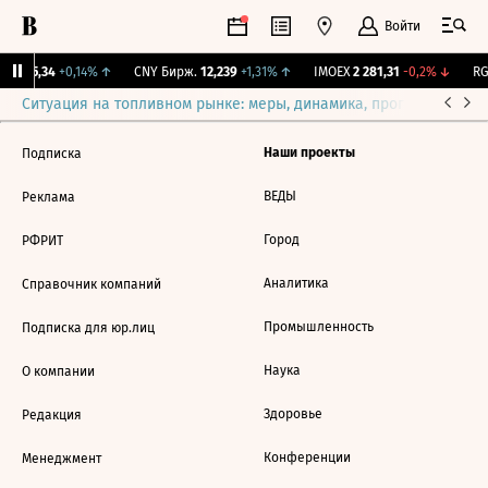
Войти
BI
115,34
+0,14%
↑
CNY Бирж.
12,239
+1,31%
↑
IMOEX
2 281,31
-0,2%
↓
RG
Ситуация на топливном рынке: меры, динамика, прогнозы
Выб
Наши проекты
Подписка
ВЕДЫ
Реклама
Город
РФРИТ
Аналитика
Справочник компаний
Промышленность
Подписка для юр.лиц
Наука
О компании
Здоровье
Редакция
Конференции
Менеджмент