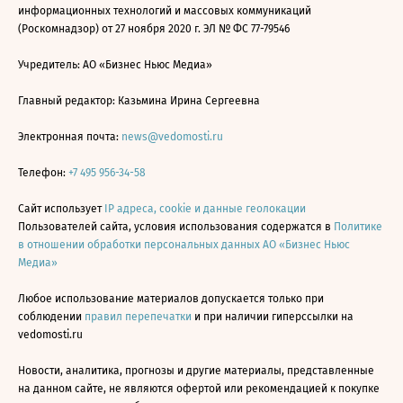
информационных технологий и массовых коммуникаций
(Роскомнадзор) от 27 ноября 2020 г. ЭЛ № ФС 77-79546
Учредитель: АО «Бизнес Ньюс Медиа»
Главный редактор: Казьмина Ирина Сергеевна
Электронная почта:
news@vedomosti.ru
Телефон:
+7 495 956-34-58
Сайт использует
IP адреса, cookie и данные геолокации
Пользователей сайта, условия использования содержатся в
Политике
в отношении обработки персональных данных АО «Бизнес Ньюс
Медиа»
Любое использование материалов допускается только при
соблюдении
правил перепечатки
и при наличии гиперссылки на
vedomosti.ru
Новости, аналитика, прогнозы и другие материалы, представленные
на данном сайте, не являются офертой или рекомендацией к покупке