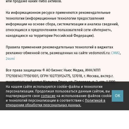
или продаже каких-либо активов.
На информационном ресурсе применяются рекомендательные
технологии (информационные технологии предоставления
информации на основе сбора, систематизации и анализа сведений,
относящихся к предпочтениям пользователей сети «Интернет»,
находящихся на территории Российской Федерации).
Правила применения рекомендательных технологий в виджетах
рекламно-обменной сети, размещенных на сайте vedomosti.ru:
СМИ2
,
24smi
Все права защищены © АО Бизнес Ньюс Медиа, ИНН/КПП
7712108141/771501001, ОГРН 1027739124775, 127018, г. Москва, вн.тер.г.
муниципальный округ Марьина Роща, ул. Полковая, д. 3, стр. 1 1999—
На нашем сайте используются cookie-файлы и технологии
2026
персонализации. Продолжая пользоваться данным сайтом, вы
ОК
подтверждаете свое
согласие
на использование файлов cookie
и технологий персонализации в соответствии с
Политикой в
отношении обработки персональных данных.