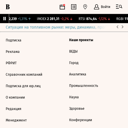
Войти
рж.
12,239
+1,31%
↑
IMOEX
2 281,31
-0,2%
↓
RTSI
874,64
-1,12%
↓
RGBI
115
Ситуация на топливном рынке: меры, динамика, прогнозы
Выб
Наши проекты
Подписка
ВЕДЫ
Реклама
Город
РФРИТ
Аналитика
Справочник компаний
Промышленность
Подписка для юр.лиц
Наука
О компании
Здоровье
Редакция
Конференции
Менеджмент