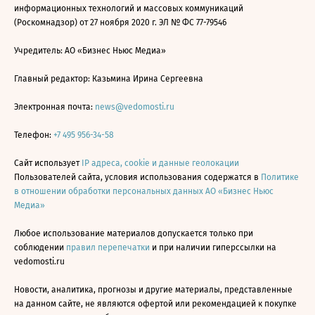
информационных технологий и массовых коммуникаций
(Роскомнадзор) от 27 ноября 2020 г. ЭЛ № ФС 77-79546
Учредитель: АО «Бизнес Ньюс Медиа»
Главный редактор: Казьмина Ирина Сергеевна
Электронная почта:
news@vedomosti.ru
Телефон:
+7 495 956-34-58
Сайт использует
IP адреса, cookie и данные геолокации
Пользователей сайта, условия использования содержатся в
Политике
в отношении обработки персональных данных АО «Бизнес Ньюс
Медиа»
Любое использование материалов допускается только при
соблюдении
правил перепечатки
и при наличии гиперссылки на
vedomosti.ru
Новости, аналитика, прогнозы и другие материалы, представленные
на данном сайте, не являются офертой или рекомендацией к покупке