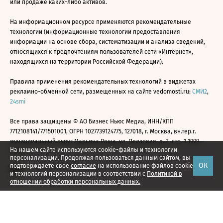
или продаже каких-либо активов.
На информационном ресурсе применяются рекомендательные
технологии (информационные технологии предоставления
информации на основе сбора, систематизации и анализа сведений,
относящихся к предпочтениям пользователей сети «Интернет»,
находящихся на территории Российской Федерации).
Правила применения рекомендательных технологий в виджетах
рекламно-обменной сети, размещенных на сайте vedomosti.ru:
СМИ2
,
24smi
Все права защищены © АО Бизнес Ньюс Медиа, ИНН/КПП
7712108141/771501001, ОГРН 1027739124775, 127018, г. Москва, вн.тер.г.
муниципальный округ Марьина Роща, ул. Полковая, д. 3, стр. 1 1999—
На нашем сайте используются cookie-файлы и технологии
2026
персонализации. Продолжая пользоваться данным сайтом, вы
ОК
подтверждаете свое
согласие
на использование файлов cookie
и технологий персонализации в соответствии с
Политикой в
отношении обработки персональных данных.