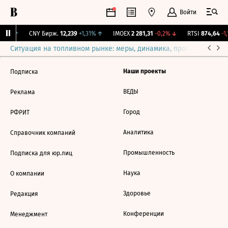
Войти
,25%
↑
CNY Бирж.
12,239
+1,31%
↑
IMOEX
2 281,31
-0,2%
↓
RTSI
874,64
-1,
Ситуация на топливном рынке: меры, динамика, прогнозы
Выб
Наши проекты
Подписка
ВЕДЫ
Реклама
Город
РФРИТ
Аналитика
Справочник компаний
Промышленность
Подписка для юр.лиц
Наука
О компании
Здоровье
Редакция
Конференции
Менеджмент