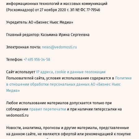
информационных технологий и массовых коммуникаций
(Роскомнадзор) от 27 ноября 2020 г. ЭЛ № ФС 77-79546
Учредитель: АО «Бизнес Ньюс Медиа»
Главный редактор: Казьмина Ирина Сергеевна
Электронная почта:
news@vedomosti.ru
Телефон:
+7 495 956-34-58
Сайт использует
IP адреса, cookie и данные геолокации
Пользователей сайта, условия использования содержатся в
Политике
в отношении обработки персональных данных АО «Бизнес Ньюс
Медиа»
Любое использование материалов допускается только при
соблюдении
правил перепечатки
и при наличии гиперссылки на
vedomosti.ru
Новости, аналитика, прогнозы и другие материалы, представленные
на данном сайте, не являются офертой или рекомендацией к покупке