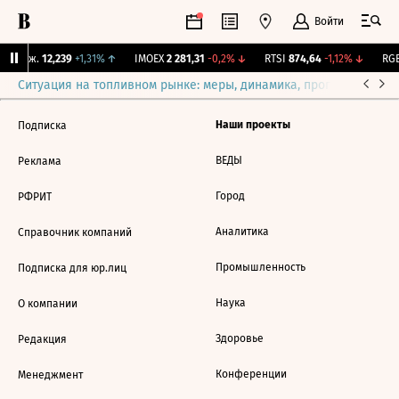
Войти
Y Бирж.
12,239
+1,31%
↑
IMOEX
2 281,31
-0,2%
↓
RTSI
874,64
-1,12%
↓
RGB
Ситуация на топливном рынке: меры, динамика, прогнозы
Выб
Наши проекты
Подписка
ВЕДЫ
Реклама
Город
РФРИТ
Аналитика
Справочник компаний
Промышленность
Подписка для юр.лиц
Наука
О компании
Здоровье
Редакция
Конференции
Менеджмент