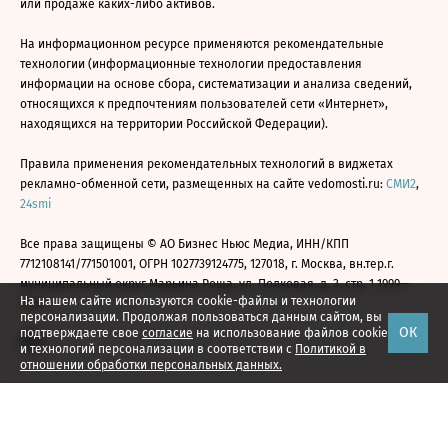
или продаже каких-либо активов.
На информационном ресурсе применяются рекомендательные
технологии (информационные технологии предоставления
информации на основе сбора, систематизации и анализа сведений,
относящихся к предпочтениям пользователей сети «Интернет»,
находящихся на территории Российской Федерации).
Правила применения рекомендательных технологий в виджетах
рекламно-обменной сети, размещенных на сайте vedomosti.ru:
СМИ2
,
24smi
Все права защищены © АО Бизнес Ньюс Медиа, ИНН/КПП
7712108141/771501001, ОГРН 1027739124775, 127018, г. Москва, вн.тер.г.
муниципальный округ Марьина Роща, ул. Полковая, д. 3, стр. 1 1999—
На нашем сайте используются cookie-файлы и технологии
2026
персонализации. Продолжая пользоваться данным сайтом, вы
ОК
подтверждаете свое
согласие
на использование файлов cookie
и технологий персонализации в соответствии с
Политикой в
отношении обработки персональных данных.