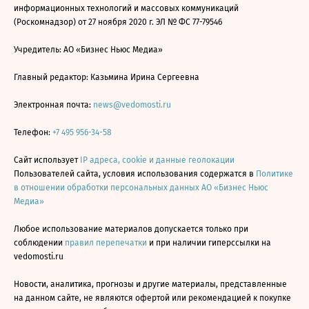
информационных технологий и массовых коммуникаций
(Роскомнадзор) от 27 ноября 2020 г. ЭЛ № ФС 77-79546
Учредитель: АО «Бизнес Ньюс Медиа»
Главный редактор: Казьмина Ирина Сергеевна
Электронная почта:
news@vedomosti.ru
Телефон:
+7 495 956-34-58
Сайт использует
IP адреса, cookie и данные геолокации
Пользователей сайта, условия использования содержатся в
Политике
в отношении обработки персональных данных АО «Бизнес Ньюс
Медиа»
Любое использование материалов допускается только при
соблюдении
правил перепечатки
и при наличии гиперссылки на
vedomosti.ru
Новости, аналитика, прогнозы и другие материалы, представленные
на данном сайте, не являются офертой или рекомендацией к покупке